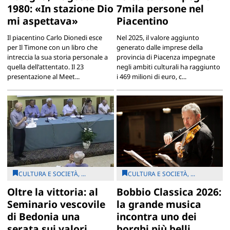
1980: «In stazione Dio
7mila persone nel
mi aspettava»
Piacentino
Il piacentino Carlo Dionedi esce
Nel 2025, il valore aggiunto
per Il Timone con un libro che
generato dalle imprese della
intreccia la sua storia personale a
provincia di Piacenza impegnate
quella dell'attentato. Il 23
negli ambiti culturali ha raggiunto
presentazione al Meet...
i 469 milioni di euro, c...
CULTURA E SOCIETÀ, ...
CULTURA E SOCIETÀ, ...
Oltre la vittoria: al
Bobbio Classica 2026:
Seminario vescovile
la grande musica
di Bedonia una
incontra uno dei
serata sui valori
borghi più belli