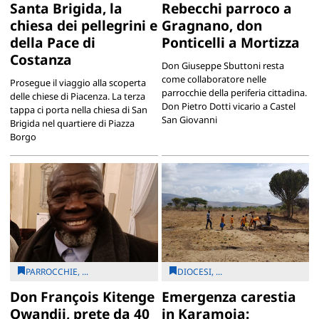
Santa Brigida, la
Rebecchi parroco a
chiesa dei pellegrini e
Gragnano, don
della Pace di
Ponticelli a Mortizza
Costanza
Don Giuseppe Sbuttoni resta
come collaboratore nelle
Prosegue il viaggio alla scoperta
parrocchie della periferia cittadina.
delle chiese di Piacenza. La terza
Don Pietro Dotti vicario a Castel
tappa ci porta nella chiesa di San
San Giovanni
Brigida nel quartiere di Piazza
Borgo
PARROCCHIE, ...
DIOCESI, ...
Don François Kitenge
Emergenza carestia
Owandji, prete da 40
in Karamoja: