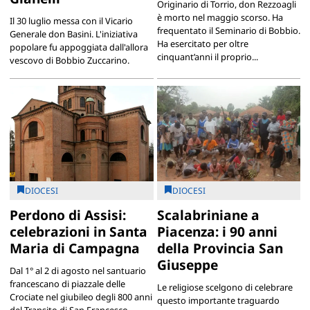
Originario di Torrio, don Rezzoagli
è morto nel maggio scorso. Ha
Il 30 luglio messa con il Vicario
frequentato il Seminario di Bobbio.
Generale don Basini. L'iniziativa
Ha esercitato per oltre
popolare fu appoggiata dall'allora
cinquant’anni il proprio...
vescovo di Bobbio Zuccarino.
DIOCESI
DIOCESI
Perdono di Assisi:
Scalabriniane a
celebrazioni in Santa
Piacenza: i 90 anni
Maria di Campagna
della Provincia San
Giuseppe
Dal 1° al 2 di agosto nel santuario
francescano di piazzale delle
Le religiose scelgono di celebrare
Crociate nel giubileo degli 800 anni
questo importante traguardo