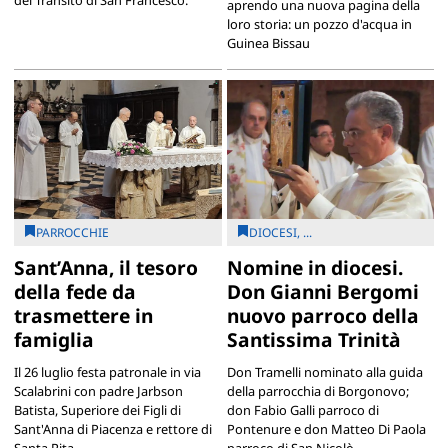
del Transito di San Francesco.
aprendo una nuova pagina della
loro storia: un pozzo d'acqua in
Guinea Bissau
PARROCCHIE
DIOCESI, ...
Sant’Anna, il tesoro
Nomine in diocesi.
della fede da
Don Gianni Bergomi
trasmettere in
nuovo parroco della
famiglia
Santissima Trinità
Il 26 luglio festa patronale in via
Don Tramelli nominato alla guida
Scalabrini con padre Jarbson
della parrocchia di Borgonovo;
Batista, Superiore dei Figli di
don Fabio Galli parroco di
Sant'Anna di Piacenza e rettore di
Pontenure e don Matteo Di Paola
Santa Rita.
parroco di San Nicolò.