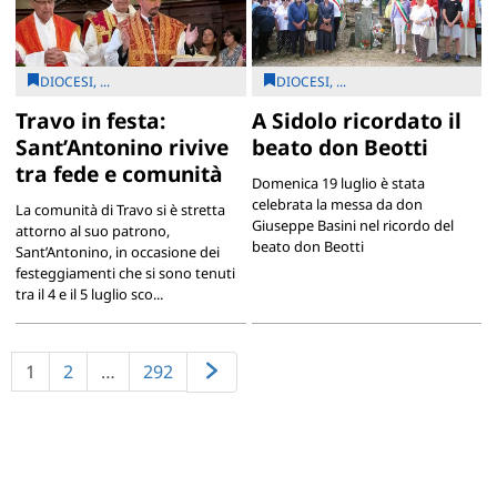
DIOCESI, ...
DIOCESI, ...
Travo in festa:
A Sidolo ricordato il
Sant’Antonino rivive
beato don Beotti
tra fede e comunità
Domenica 19 luglio è stata
celebrata la messa da don
La comunità di Travo si è stretta
Giuseppe Basini nel ricordo del
attorno al suo patrono,
beato don Beotti
Sant’Antonino, in occasione dei
festeggiamenti che si sono tenuti
tra il 4 e il 5 luglio sco...
1
2
…
292