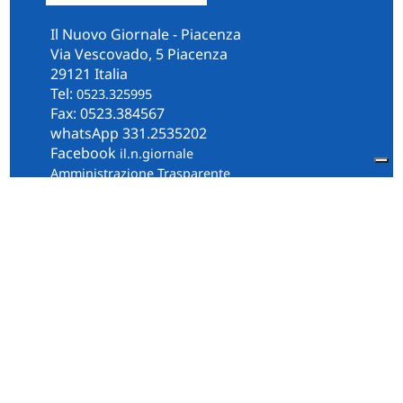
Il Nuovo Giornale - Piacenza
Via Vescovado, 5 Piacenza
29121 Italia
Tel:
0523.325995
Fax: 0523.384567
whatsApp 331.2535202
Facebook
il.n.giornale
Amministrazione Trasparente
Piacenza
Diocesi
Cultura e Società
Territorio
Persone e Storie
Chi Siamo
Contatti
Informativa Privacy