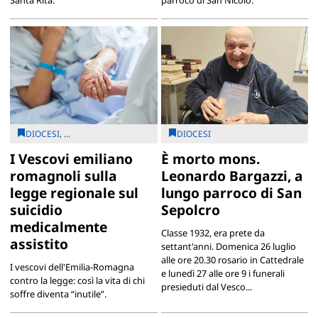
DIOCESI, ...
DIOCESI
I Vescovi emiliano
È morto mons.
romagnoli sulla
Leonardo Bargazzi, a
legge regionale sul
lungo parroco di San
suicidio
Sepolcro
medicalmente
Classe 1932, era prete da
assistito
settant'anni. Domenica 26 luglio
alle ore 20.30 rosario in Cattedrale
I vescovi dell'Emilia-Romagna
e lunedì 27 alle ore 9 i funerali
contro la legge: così la vita di chi
presieduti dal Vesco...
soffre diventa “inutile”.