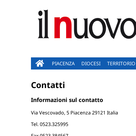
PIACENZA
DIOCESI
TERRITORIO
Contatti
Informazioni sul contatto
Via Vescovado, 5
Piacenza
29121
Italia
Tel. 0523.325995
Fax 0523.384567