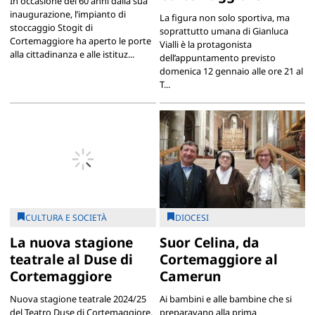
In occasione dei 60 anni dalla sua
inaugurazione, l’impianto di
La figura non solo sportiva, ma
stoccaggio Stogit di
soprattutto umana di Gianluca
Cortemaggiore ha aperto le porte
Vialli è la protagonista
alla cittadinanza e alle istituz...
dell’appuntamento previsto
domenica 12 gennaio alle ore 21 al
T...
CULTURA E SOCIETÀ
DIOCESI
La nuova stagione
Suor Celina, da
teatrale al Duse di
Cortemaggiore al
Cortemaggiore
Camerun
Nuova stagione teatrale 2024/25
Ai bambini e alle bambine che si
del Teatro Duse di Cortemaggiore,
preparavano alla prima