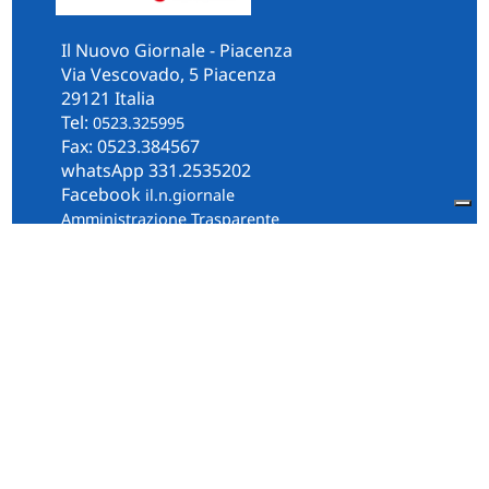
Il Nuovo Giornale - Piacenza
Via Vescovado, 5 Piacenza
29121 Italia
Tel:
0523.325995
Fax: 0523.384567
whatsApp 331.2535202
Facebook
il.n.giornale
Amministrazione Trasparente
Piacenza
Diocesi
Cultura e Società
Territorio
Persone e Storie
Chi Siamo
Contatti
Informativa Privacy