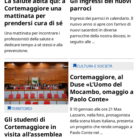
La salute abita qui: a
Gli ingressi dei nuovi
Cortemaggiore una
parroci
mattinata per
Ingressi dei parroci in calendario. Il
prendersi cura di sé
nuovo anno si apre con l'arrivo di
nuovi sacerdoti in diverse
Una mattinata per incontrare i
parrocchie della nostra diocesi, in
professionisti della salute e
seguito alle ...
dedicare tempo a sé stessi e alla
prevenzione.
CULTURA E SOCIETÀ
Cortemaggiore, al
Duse «L’Uomo del
Mocambo, omaggio a
Paolo Conte»
TERRITORIO
Il 10 gennaio alle ore 21 Max
Lazzarin, nella foto, protagonista
Gli studenti di
della scena blues italiana, presenta
Cortemaggiore in
un progetto che rende omaggio a
Paolo Conte nel ...
visita all’assemblea