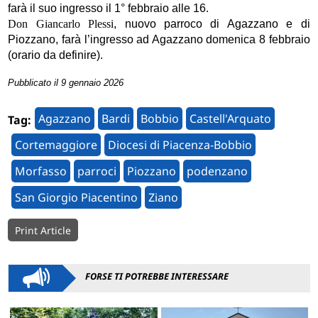
farà il suo ingresso il 1° febbraio alle 16.
Don Giancarlo Plessi
, nuovo parroco di Agazzano e di
Piozzano, farà l’ingresso ad Agazzano domenica 8 febbraio
(orario da definire).
Pubblicato il 9 gennaio 2026
Agazzano
Bardi
Bobbio
Castell'Arquato
Tag:
Cortemaggiore
Diocesi di Piacenza-Bobbio
Morfasso
parroci
Piozzano
podenzano
San Giorgio Piacentino
Ziano
Print Article
FORSE TI POTREBBE INTERESSARE