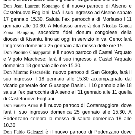
Don Jean Laurent Konango
è il nuovo parroco di Alseno e
Castelnuovo Fogliani; farà il suo ingresso ad Alseno sabato
17 gennaio 15.30. Saluta l’ex parrocchia di Morfasso l’11
gennaio alle 10.30. A Morfasso arriverà
don Nicolas Gonda
Zona Bangani
, sacerdote fidei donum congolese della
diocesi di Kisantu, fino ad oggi in servizio in val Ceno: farà
l’ingresso domenica 25 gennaio alla messa delle ore 15.
Don Paolino Chiapparoli
è il nuovo parroco di Castell’Arquato
e Vigolo Marchese; farà il suo ingresso a Castell’Arquato
domenica 18 gennaio alle ore 15.30.
Don Mimmo Pascariello
, nuovo parroco di San Giorgio, farà il
suo ingresso il 18 gennaio alle 15.30 accompagnato dal
vicario generale don Giuseppe Basini. Il 10 gennaio alle 18
saluta l’ex parrocchia di Alseno e l’11 gennaio alle 11 quella
di Castelnuovo Fogliani.
Don Fausto Arrisi
è il nuovo parroco di Cortemaggiore, dove
farà il suo ingresso domenica 25 gennaio alle 15.30. A
Podenzano celebra la messa di saluto domenica 18 alle
10.30.
Don Fabio Galeazzi
è il nuovo parroco di Podenzano dove