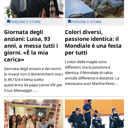
PERSONE E STORIE
PERSONE E STORIE
Giornata degli
Colori diversi,
anziani: Luisa, 93
passione identica: il
anni, a messa tutti i
Mondiale è una festa
giorni. «È la mia
per tutti
carica»
I colori delle maglie sono
differenti, ma la passione è
Giornata degli anziani e dei nonni:
identica: il Mondiale di calcio
Io invece non ti dimenticherò mai (
annulla differenze e distanze. La
Is 49,15) è il tema scelto
messicana suor Martha Perez ...
quest'anno da papa Leone XIV per
il suo Messaggio. ...