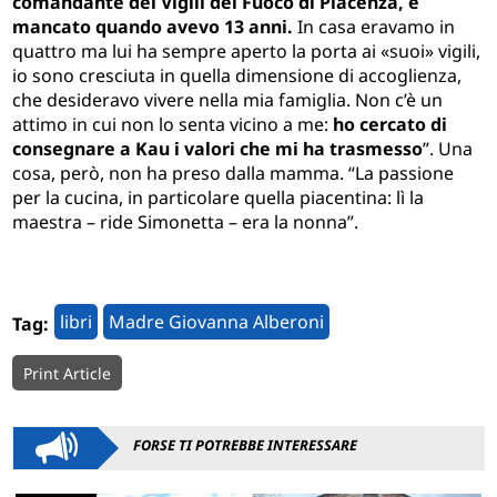
comandante dei Vigili del Fuoco di Piacenza, è
mancato quando avevo 13 anni.
In casa eravamo in
quattro ma lui ha sempre aperto la porta ai «suoi» vigili,
io sono cresciuta in quella dimensione di accoglienza,
che desideravo vivere nella mia famiglia. Non c’è un
attimo in cui non lo senta vicino a me:
ho cercato di
consegnare a Kau i valori che mi ha trasmesso
”. Una
cosa, però, non ha preso dalla mamma. “La passione
per la cucina, in particolare quella piacentina: lì la
maestra – ride Simonetta – era la nonna”.
libri
Madre Giovanna Alberoni
Tag:
Print Article
FORSE TI POTREBBE INTERESSARE