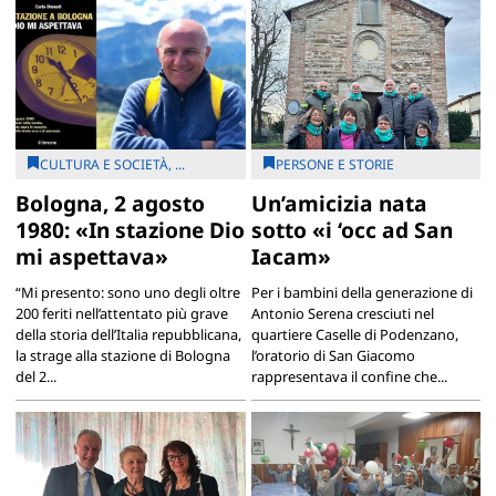
CULTURA E SOCIETÀ, ...
PERSONE E STORIE
Bologna, 2 agosto
Un’amicizia nata
1980: «In stazione Dio
sotto «i ‘occ ad San
mi aspettava»
Iacam»
“Mi presento: sono uno degli oltre
Per i bambini della generazione di
200 feriti nell’attentato più grave
Antonio Serena cresciuti nel
della storia dell’Italia repubblicana,
quartiere Caselle di Podenzano,
la strage alla stazione di Bologna
l’oratorio di San Giacomo
del 2...
rappresentava il confine che...