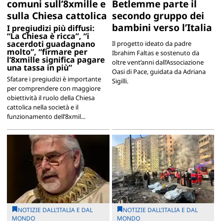
comuni sull’8xmille e
Betlemme parte il
sulla Chiesa cattolica
secondo gruppo dei
bambini verso l’Italia
I pregiudizi più diffusi:
“La Chiesa è ricca”, “i
sacerdoti guadagnano
Il progetto ideato da padre
molto”, “firmare per
Ibrahim Faltas e sostenuto da
l’8xmille significa pagare
oltre vent’anni dall’Associazione
una tassa in più”
Oasi di Pace, guidata da Adriana
Sfatare i pregiudizi è importante
Sigilli.
per comprendere con maggiore
obiettività il ruolo della Chiesa
cattolica nella società e il
funzionamento dell’8xmil...
NOTIZIE DALL’ITALIA E DAL
NOTIZIE DALL’ITALIA E DAL
MONDO
MONDO