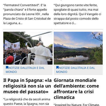
“Fermatevi! Convertitevi!”. E’ la
“Qui giungono tante vite ferite,
“parola chiara” e il forte appello
spogliate di quasi tutto, ma mai
pronunciato da Leone XIV , nella
della loro dignità. Qui il Vangelo ci
Plaza de Cristo di San Cristobal de
strappa dal posto comodo dello
la Laguna, a...
spettatore e ci...
NOTIZIE DALL’ITALIA E DAL
NOTIZIE DALL’ITALIA E DAL
MONDO
MONDO
Il Papa in Spagna: «la
Giornata mondiale
religiosità non sia un
dell’ambiente: come
museo del passato»
affrontare la crisi
climatica
“La religiosità che da secoli anima
questo Paese, la Spagna, non sia
“Inspired by Nature. For Climate.