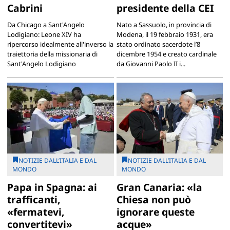
Cabrini
presidente della CEI
Da Chicago a Sant'Angelo
Nato a Sassuolo, in provincia di
Lodigiano: Leone XIV ha
Modena, il 19 febbraio 1931, era
ripercorso idealmente all'inverso la
stato ordinato sacerdote l’8
traiettoria della missionaria di
dicembre 1954 e creato cardinale
Sant'Angelo Lodigiano
da Giovanni Paolo II i...
NOTIZIE DALL’ITALIA E DAL
NOTIZIE DALL’ITALIA E DAL
MONDO
MONDO
Papa in Spagna: ai
Gran Canaria: «la
trafficanti,
Chiesa non può
«fermatevi,
ignorare queste
convertitevi»
acque»