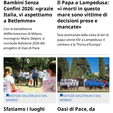
Bambini Senza
Il Papa a Lampedusa:
Confini 2026: «grazie
«i morti in questo
Italia, vi aspettiamo
mare sono vittime di
a Betlemme»
decisioni prese e
mancate»
Con la benedizione
dell’Arcivescovo di Milano,
Due istantanee dalla visita di ieri di
monsignor Mario Delpini, si
papa Leone XIV a Lampedusa: il
conclude l’edizione 2026 del
cimitero e la "Porta d'Europa"
progetto di Oasi di Pace.
NOTIZIE DALL’ITALIA E DAL
NOTIZIE DALL’ITALIA E DAL
MONDO
MONDO
Sfatiamo i luoghi
Oasi di Pace, da