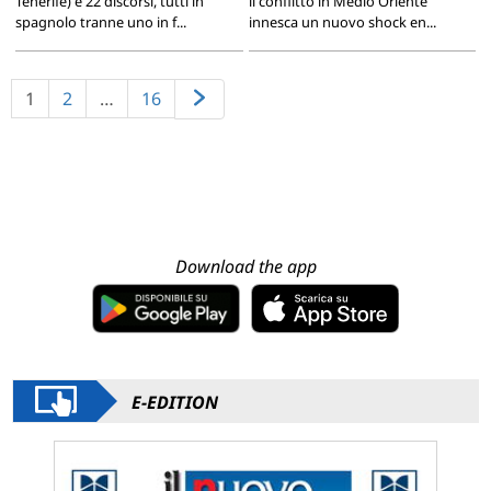
Tenerife) e 22 discorsi, tutti in
il conflitto in Medio Oriente
spagnolo tranne uno in f...
innesca un nuovo shock en...
1
2
…
16
Download the app
E-EDITION