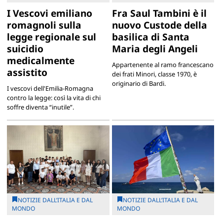
I Vescovi emiliano
Fra Saul Tambini è il
romagnoli sulla
nuovo Custode della
legge regionale sul
basilica di Santa
suicidio
Maria degli Angeli
medicalmente
Appartenente al ramo francescano
assistito
dei frati Minori, classe 1970, è
originario di Bardi.
I vescovi dell'Emilia-Romagna
contro la legge: così la vita di chi
soffre diventa “inutile”.
NOTIZIE DALL’ITALIA E DAL
NOTIZIE DALL’ITALIA E DAL
MONDO
MONDO