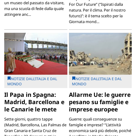
un museo del passato da visitare,
For Our Future” (“Ispirati dalla
ma una scuola di fede dalla quale
natura. Per il clima. Per il nostro
attingere anc...
futuro)”: è il tema scelto per la
Giornata mond...
NOTIZIE DALL’ITALIA E DAL
NOTIZIE DALL’ITALIA E DAL
MONDO
MONDO
Il Papa in Spagna:
Allarme Ue: le guerre
Madrid, Barcellona e
pesano su famiglie e
le Canarie le mete
imprese europee
Sette giorni, quattro tappe
Guerre: quali conseguenze su
(Madrid, Barcellona, Las Palmas de
famiglie e imprese? “L’attività
Gran Canaria e Santa Cruz de
economica sarà più debole, poiché