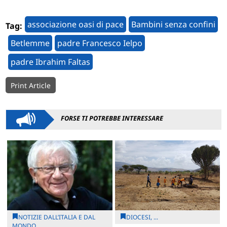
associazione oasi di pace
Bambini senza confini
Tag:
Betlemme
padre Francesco Ielpo
padre Ibrahim Faltas
Print Article
FORSE TI POTREBBE INTERESSARE
NOTIZIE DALL’ITALIA E DAL
DIOCESI, ...
MONDO