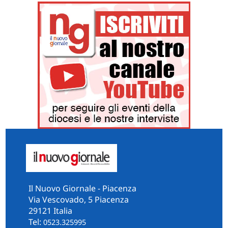
Il Nuovo Giornale - Piacenza
Via Vescovado, 5 Piacenza
29121 Italia
Tel:
0523.325995