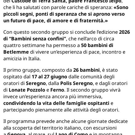
del
Custode di Terra Santa, padre Francesco Ielpo
,
che li ha salutati con parole cariche di speranza:
«Sono
piccoli segni, ponti di speranza che si aprono verso
un futuro di pace, di amore e di fraternità.»
Con questo secondo gruppo si conclude l’edizione
2026
di “Bambini senza confini”
, che nell’arco di circa
quattro settimane ha permesso a
50 bambini di
Betlemme
di vivere un’esperienza di pace, incontro e
amicizia in Italia.
Il primo gruppo, composto da
26 bambini
, è stato
ospitato dal
17 al 27 giugno
dalle comunità degli
oratori di
Seregno
, dalla
Polis Seregno
, e dagli oratori
di
Lonate Pozzolo
e
Ferno
. Il secondo gruppo vivrà
invece un’esperienza ancora più immersiva,
condividendo la vita delle famiglie ospitanti
e
partecipando pienamente alle attività degli oratori.
Il programma prevede anche alcune giornate dedicate
alla scoperta del territorio italiano, con escursioni
a
Genova
, al mare, sul
Lago di Como
e in montagna,