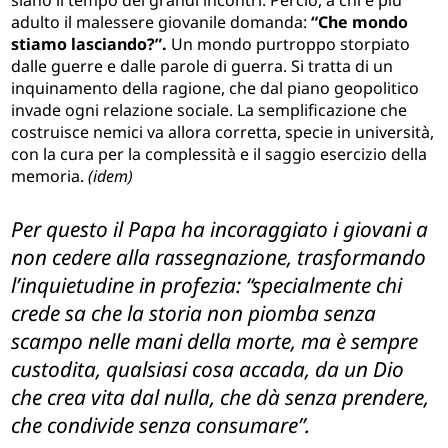
siano il tempo dei grandi incontri. Perciò, a chi è più
adulto il malessere giovanile domanda:
“Che mondo
stiamo lasciando?”.
Un mondo purtroppo storpiato
dalle guerre e dalle parole di guerra. Si tratta di un
inquinamento della ragione, che dal piano geopolitico
invade ogni relazione sociale. La semplificazione che
costruisce nemici va allora corretta, specie in università,
con la cura per la complessità e il saggio esercizio della
memoria.
(idem)
Per questo il Papa ha incoraggiato i giovani a
non cedere alla rassegnazione, trasformando
l’inquietudine in profezia: “specialmente chi
crede sa che la storia non piomba senza
scampo nelle mani della morte, ma è sempre
custodita, qualsiasi cosa accada, da un Dio
che crea vita dal nulla, che dà senza prendere,
che condivide senza consumare”.