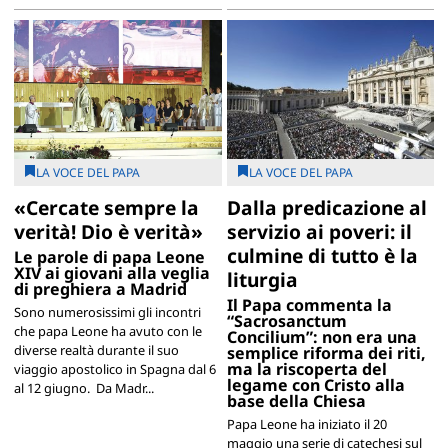
LA VOCE DEL PAPA
LA VOCE DEL PAPA
«Cercate sempre la
Dalla predicazione al
verità! Dio è verità»
servizio ai poveri: il
culmine di tutto è la
Le parole di papa Leone
XIV ai giovani alla veglia
liturgia
di preghiera a Madrid
Il Papa commenta la
Sono numerosissimi gli incontri
“Sacrosanctum
che papa Leone ha avuto con le
Concilium”: non era una
diverse realtà durante il suo
semplice riforma dei riti,
ma la riscoperta del
viaggio apostolico in Spagna dal 6
legame con Cristo alla
al 12 giugno. Da Madr...
base della Chiesa
Papa Leone ha iniziato il 20
maggio una serie di catechesi sul