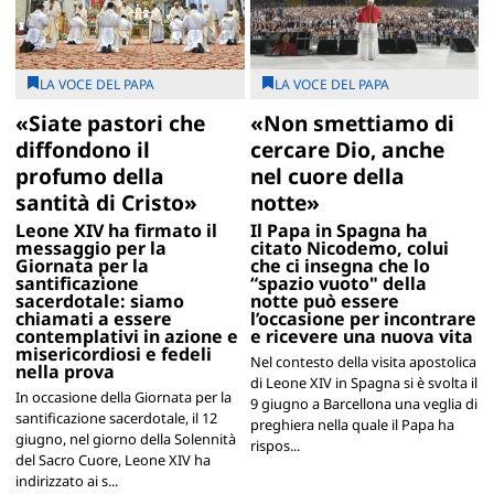
LA VOCE DEL PAPA
LA VOCE DEL PAPA
«Siate pastori che
«Non smettiamo di
diffondono il
cercare Dio, anche
profumo della
nel cuore della
santità di Cristo»
notte»
Leone XIV ha firmato il
Il Papa in Spagna ha
messaggio per la
citato Nicodemo, colui
Giornata per la
che ci insegna che lo
santificazione
“spazio vuoto" della
sacerdotale: siamo
notte può essere
chiamati a essere
l’occasione per incontrare
contemplativi in azione e
e ricevere una nuova vita
misericordiosi e fedeli
Nel contesto della visita apostolica
nella prova
di Leone XIV in Spagna si è svolta il
In occasione della Giornata per la
9 giugno a Barcellona una veglia di
santificazione sacerdotale, il 12
preghiera nella quale il Papa ha
giugno, nel giorno della Solennità
rispos...
del Sacro Cuore, Leone XIV ha
indirizzato ai s...