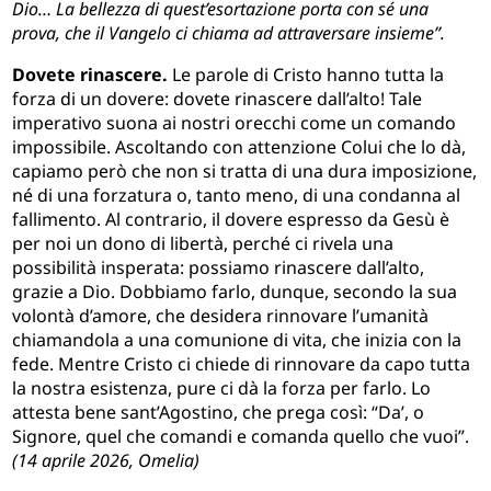
Dio… La bellezza di quest’esortazione porta con sé una
prova, che il Vangelo ci chiama ad attraversare insieme”.
Dovete rinascere.
Le parole di Cristo hanno tutta la
forza di un dovere: dovete rinascere dall’alto! Tale
imperativo suona ai nostri orecchi come un comando
impossibile. Ascoltando con attenzione Colui che lo dà,
capiamo però che non si tratta di una dura imposizione,
né di una forzatura o, tanto meno, di una condanna al
fallimento. Al contrario, il dovere espresso da Gesù è
per noi un dono di libertà, perché ci rivela una
possibilità insperata: possiamo rinascere dall’alto,
grazie a Dio. Dobbiamo farlo, dunque, secondo la sua
volontà d’amore, che desidera rinnovare l’umanità
chiamandola a una comunione di vita, che inizia con la
fede. Mentre Cristo ci chiede di rinnovare da capo tutta
la nostra esistenza, pure ci dà la forza per farlo. Lo
attesta bene sant’Agostino, che prega così: “Da’, o
Signore, quel che comandi e comanda quello che vuoi”.
(14 aprile 2026, Omelia)