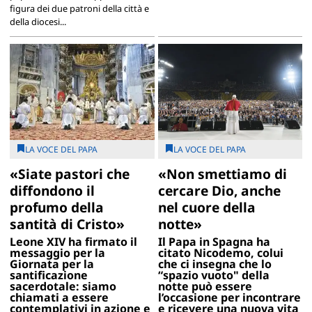
figura dei due patroni della città e
della diocesi...
LA VOCE DEL PAPA
LA VOCE DEL PAPA
«Siate pastori che
«Non smettiamo di
diffondono il
cercare Dio, anche
profumo della
nel cuore della
santità di Cristo»
notte»
Leone XIV ha firmato il
Il Papa in Spagna ha
messaggio per la
citato Nicodemo, colui
Giornata per la
che ci insegna che lo
santificazione
“spazio vuoto" della
sacerdotale: siamo
notte può essere
chiamati a essere
l’occasione per incontrare
contemplativi in azione e
e ricevere una nuova vita