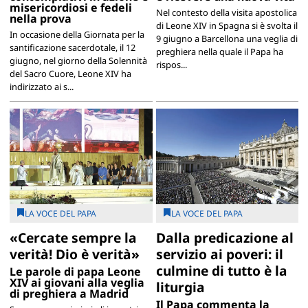
misericordiosi e fedeli
Nel contesto della visita apostolica
nella prova
di Leone XIV in Spagna si è svolta il
In occasione della Giornata per la
9 giugno a Barcellona una veglia di
santificazione sacerdotale, il 12
preghiera nella quale il Papa ha
giugno, nel giorno della Solennità
rispos...
del Sacro Cuore, Leone XIV ha
indirizzato ai s...
LA VOCE DEL PAPA
LA VOCE DEL PAPA
«Cercate sempre la
Dalla predicazione al
verità! Dio è verità»
servizio ai poveri: il
culmine di tutto è la
Le parole di papa Leone
XIV ai giovani alla veglia
liturgia
di preghiera a Madrid
Il Papa commenta la