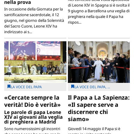
nella prova
di Leone XIV in Spagna si è svolta il
In occasione della Giornata per la
9 giugno a Barcellona una veglia di
santificazione sacerdotale, il 12
preghiera nella quale il Papa ha
giugno, nel giorno della Solennità
rispos...
del Sacro Cuore, Leone XIV ha
indirizzato ai s...
LA VOCE DEL PAPA
LA VOCE DEL PAPA, ...
«Cercate sempre la
Il Papa a La Sapienza:
verità! Dio è verità»
«Il sapere serve a
discernere chi
Le parole di papa Leone
XIV ai giovani alla veglia
siamo»
di preghiera a Madrid
Sono numerosissimi gli incontri
Giovedì 14 maggio il Papa si è