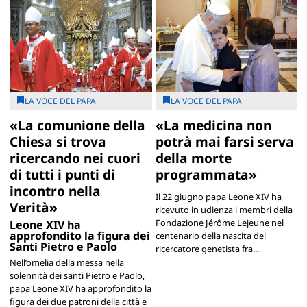
LA VOCE DEL PAPA
LA VOCE DEL PAPA
«La comunione della
«La medicina non
Chiesa si trova
potrà mai farsi serva
ricercando nei cuori
della morte
di tutti i punti di
programmata»
incontro nella
Il 22 giugno papa Leone XIV ha
Verità»
ricevuto in udienza i membri della
Fondazione Jérôme Lejeune nel
Leone XIV ha
approfondito la figura dei
centenario della nascita del
Santi Pietro e Paolo
ricercatore genetista fra...
Nell’omelia della messa nella
solennità dei santi Pietro e Paolo,
papa Leone XIV ha approfondito la
figura dei due patroni della città e