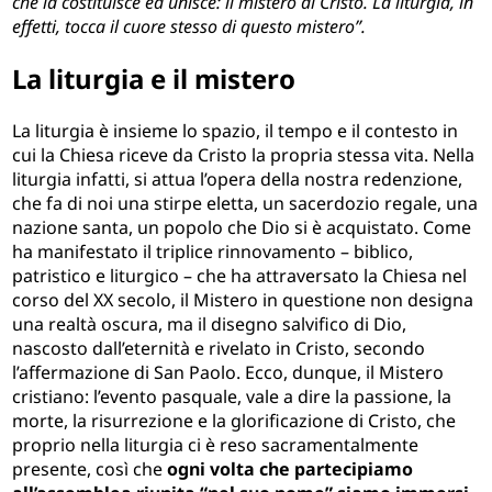
che la costituisce ed unisce: il mistero di Cristo. La liturgia, in
effetti, tocca il cuore stesso di questo mistero”.
La liturgia e il mistero
La liturgia è insieme lo spazio, il tempo e il contesto in
cui la Chiesa riceve da Cristo la propria stessa vita. Nella
liturgia infatti, si attua l’opera della nostra redenzione,
che fa di noi una stirpe eletta, un sacerdozio regale, una
nazione santa, un popolo che Dio si è acquistato. Come
ha manifestato il triplice rinnovamento – biblico,
patristico e liturgico – che ha attraversato la Chiesa nel
corso del XX secolo, il Mistero in questione non designa
una realtà oscura, ma il disegno salvifico di Dio,
nascosto dall’eternità e rivelato in Cristo, secondo
l’affermazione di San Paolo. Ecco, dunque, il Mistero
cristiano: l’evento pasquale, vale a dire la passione, la
morte, la risurrezione e la glorificazione di Cristo, che
proprio nella liturgia ci è reso sacramentalmente
presente, così che
ogni volta che partecipiamo