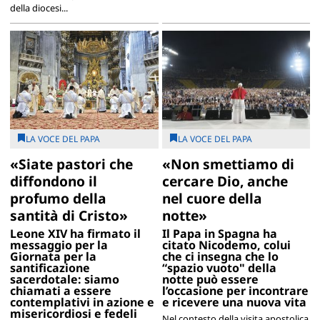
della diocesi...
LA VOCE DEL PAPA
LA VOCE DEL PAPA
«Siate pastori che
«Non smettiamo di
diffondono il
cercare Dio, anche
profumo della
nel cuore della
santità di Cristo»
notte»
Leone XIV ha firmato il
Il Papa in Spagna ha
messaggio per la
citato Nicodemo, colui
Giornata per la
che ci insegna che lo
santificazione
“spazio vuoto" della
sacerdotale: siamo
notte può essere
chiamati a essere
l’occasione per incontrare
contemplativi in azione e
e ricevere una nuova vita
misericordiosi e fedeli
Nel contesto della visita apostolica