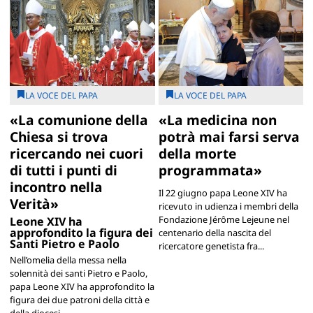
LA VOCE DEL PAPA
LA VOCE DEL PAPA
«La comunione della
«La medicina non
Chiesa si trova
potrà mai farsi serva
ricercando nei cuori
della morte
di tutti i punti di
programmata»
incontro nella
Il 22 giugno papa Leone XIV ha
Verità»
ricevuto in udienza i membri della
Fondazione Jérôme Lejeune nel
Leone XIV ha
approfondito la figura dei
centenario della nascita del
Santi Pietro e Paolo
ricercatore genetista fra...
Nell’omelia della messa nella
solennità dei santi Pietro e Paolo,
papa Leone XIV ha approfondito la
figura dei due patroni della città e
della diocesi...