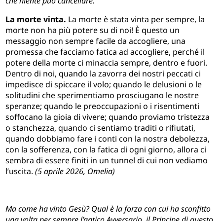
che niente può cancellare.
La morte vinta.
La morte è stata vinta per sempre, la
morte non ha più potere su di noi! È questo un
messaggio non sempre facile da accogliere, una
promessa che facciamo fatica ad accogliere, perché il
potere della morte ci minaccia sempre, dentro e fuori.
Dentro di noi, quando la zavorra dei nostri peccati ci
impedisce di spiccare il volo; quando le delusioni o le
solitudini che sperimentiamo prosciugano le nostre
speranze; quando le preoccupazioni o i risentimenti
soffocano la gioia di vivere; quando proviamo tristezza
o stanchezza, quando ci sentiamo traditi o rifiutati,
quando dobbiamo fare i conti con la nostra debolezza,
con la sofferenza, con la fatica di ogni giorno, allora ci
sembra di essere finiti in un tunnel di cui non vediamo
l’uscita.
(5 aprile 2026, Omelia)
Ma come ha vinto Gesù? Qual è la forza con cui ha sconfitto
una volta per sempre l’antico Avversario, il Principe di questo