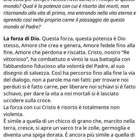
mondo? Qual è la potenza con cui è risorto dai morti, non
ritornando alla vita di prima, ma entrando nella vita eterna e
aprendo così nella propria carne il passaggio da questo
mondo al Padre?
La forza di Dio.
Questa forza, questa potenza è Dio
stesso, Amore che crea e genera, Amore fedele fino alla
fine, Amore che perdona e riscatta. Cristo, nostro “Re
vittorioso”, ha combattuto e vinto la sua battaglia con
l’abbandono fiducioso alla volontà del Padre, al suo
disegno di salvezza. Così ha percorso fino alla fine la via
del dialogo, non a parole ma nei fatti: per trovare noi
perduti si è fatto carne, per liberare noi schiavi si è fatto
schiavo, per dare la vita a noi mortali si è lasciato
uccidere sulla croce.
La forza con cui Cristo è risorto è totalmente non
violenta.
È simile a quella di un chicco di grano che, marcito nella
terra, cresce, si apre un varco tra le zolle, germoglia e
diventa una spiga dorata. È ancora più simile a quella di