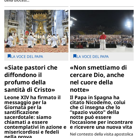
LA VOCE DEL PAPA
LA VOCE DEL PAPA
«Siate pastori che
«Non smettiamo di
diffondono il
cercare Dio, anche
profumo della
nel cuore della
santità di Cristo»
notte»
Leone XIV ha firmato il
Il Papa in Spagna ha
messaggio per la
citato Nicodemo, colui
Giornata per la
che ci insegna che lo
santificazione
“spazio vuoto" della
sacerdotale: siamo
notte può essere
chiamati a essere
l’occasione per incontrare
contemplativi in azione e
e ricevere una nuova vita
misericordiosi e fedeli
Nel contesto della visita apostolica
nella prova