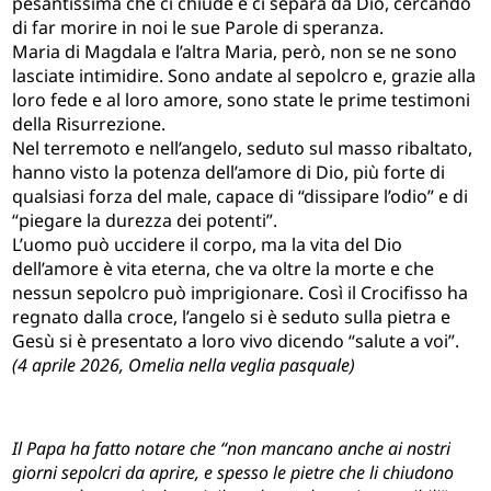
pesantissima che ci chiude e ci separa da Dio, cercando
di far morire in noi le sue Parole di speranza.
Maria di Magdala e l’altra Maria, però, non se ne sono
lasciate intimidire. Sono andate al sepolcro e, grazie alla
loro fede e al loro amore, sono state le prime testimoni
della Risurrezione.
Nel terremoto e nell’angelo, seduto sul masso ribaltato,
hanno visto la potenza dell’amore di Dio, più forte di
qualsiasi forza del male, capace di “dissipare l’odio” e di
“piegare la durezza dei potenti”.
L’uomo può uccidere il corpo, ma la vita del Dio
dell’amore è vita eterna, che va oltre la morte e che
nessun sepolcro può imprigionare. Così il Crocifisso ha
regnato dalla croce, l’angelo si è seduto sulla pietra e
Gesù si è presentato a loro vivo dicendo “salute a voi”.
(4 aprile 2026, Omelia nella veglia pasquale)
Il Papa ha fatto notare che “non mancano anche ai nostri
giorni sepolcri da aprire, e spesso le pietre che li chiudono