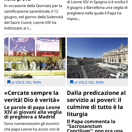
di Leone XIV in Spagna si è svolta il
In occasione della Giornata per la
9 giugno a Barcellona una veglia di
santificazione sacerdotale, il 12
preghiera nella quale il Papa ha
giugno, nel giorno della Solennità
rispos...
del Sacro Cuore, Leone XIV ha
indirizzato ai s...
LA VOCE DEL PAPA
LA VOCE DEL PAPA
«Cercate sempre la
Dalla predicazione al
verità! Dio è verità»
servizio ai poveri: il
culmine di tutto è la
Le parole di papa Leone
XIV ai giovani alla veglia
liturgia
di preghiera a Madrid
Il Papa commenta la
Sono numerosissimi gli incontri
“Sacrosanctum
che papa Leone ha avuto con le
Concilium”: non era una