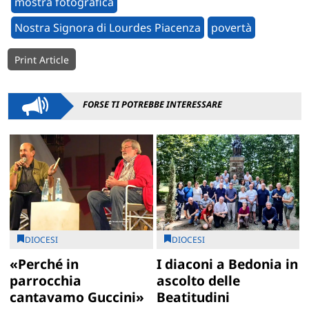
mostra fotografica
Nostra Signora di Lourdes Piacenza
povertà
Print Article
FORSE TI POTREBBE INTERESSARE
DIOCESI
DIOCESI
«Perché in
I diaconi a Bedonia in
parrocchia
ascolto delle
cantavamo Guccini»
Beatitudini