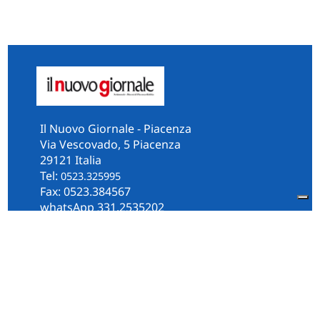
Il Nuovo Giornale - Piacenza
Via Vescovado, 5 Piacenza
29121 Italia
Tel:
0523.325995
Fax: 0523.384567
whatsApp 331.2535202
Facebook
il.n.giornale
Amministrazione Trasparente
Piacenza
Diocesi
Cultura e Società