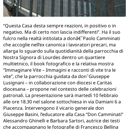
“Questa Casa desta sempre reazioni, in positivo o in
negativo. Ma di certo non lascia indifferenti”. Ha il suo
fulcro nella realtà intitolata a donâ€ˆPaolo Camminati
che accoglie nell’ex canonica i lavoratori precari, ma
allarga lo sguardo sulla quotidianità della parrocchia di
Nostra Signora di Lourdes dentro un quartiere
multietnico, il book fotografico e la relativa mostra
“Immaginare Vite – Immagini e racconti di vite tra le
vite”, che la parrocchia guidata da donˆGiuseppe
Lusignani – in collaborazione con diocesi e Caritas
diocesana – propone nel contesto delle celebrazioni
patronali. La presentazione sarà martedì 10 febbraio
alle ore 18.30 nel salone sottochiesa in via Damiani 6 a
Piacenza. Intervengono il vicario generale don
Giuseppe Basini, l’educatore alla Casa “Don Camminati”
Alessandro Ghinelli e Barbara Sartori, autrice dei testi
che accompagnano le fotografie di Francesco Bellina