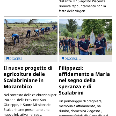
distanze. Il 15 agosto Piacenza
rinnova l’appuntamento con la
festa della Virgen ...
DIOCESI
DIOCESI, ...
Il nuovo progetto di
Filippazzi:
agricoltura delle
affidamento a Maria
Scalabriniane in
nel segno della
Mozambico
speranza e di
Scalabrini
Nel contesto delle celebrazioni per
i 90 anni della Provincia San
Un pomeriggio di preghiera,
Giuseppe, le Suore Missionarie
memoria e affidamento, ha
Scalabriniane presentano una
riunito, domenica 2 agosto ,
nuova iniziativa nel seg...
numerosi fedeli alla Cappella del