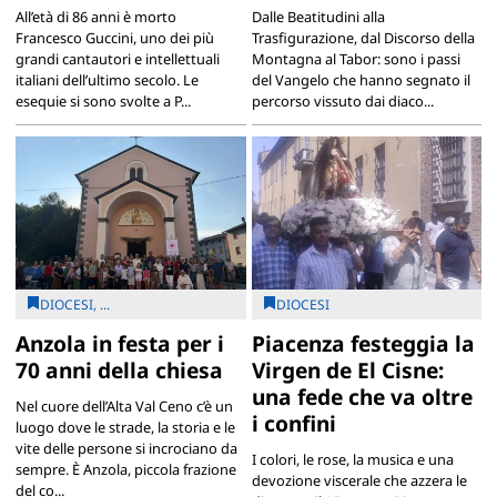
All’età di 86 anni è morto
Dalle Beatitudini alla
Francesco Guccini, uno dei più
Trasfigurazione, dal Discorso della
grandi cantautori e intellettuali
Montagna al Tabor: sono i passi
italiani dell’ultimo secolo. Le
del Vangelo che hanno segnato il
esequie si sono svolte a P...
percorso vissuto dai diaco...
DIOCESI, ...
DIOCESI
Anzola in festa per i
Piacenza festeggia la
70 anni della chiesa
Virgen de El Cisne:
una fede che va oltre
Nel cuore dell’Alta Val Ceno c’è un
i confini
luogo dove le strade, la storia e le
vite delle persone si incrociano da
I colori, le rose, la musica e una
sempre. È Anzola, piccola frazione
devozione viscerale che azzera le
del co...