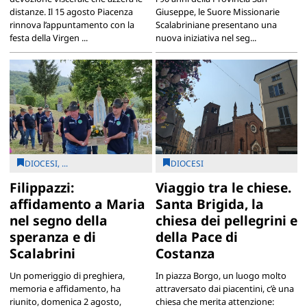
distanze. Il 15 agosto Piacenza
Giuseppe, le Suore Missionarie
rinnova l’appuntamento con la
Scalabriniane presentano una
festa della Virgen ...
nuova iniziativa nel seg...
DIOCESI, ...
DIOCESI
Filippazzi:
Viaggio tra le chiese.
affidamento a Maria
Santa Brigida, la
nel segno della
chiesa dei pellegrini e
speranza e di
della Pace di
Scalabrini
Costanza
Un pomeriggio di preghiera,
In piazza Borgo, un luogo molto
memoria e affidamento, ha
attraversato dai piacentini, c’è una
riunito, domenica 2 agosto,
chiesa che merita attenzione: