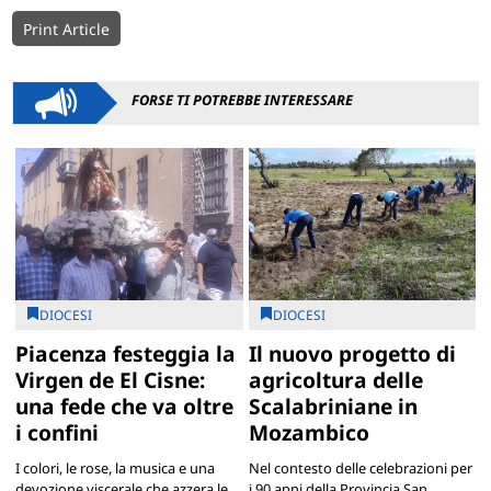
Print Article
FORSE TI POTREBBE INTERESSARE
DIOCESI
DIOCESI
Piacenza festeggia la
Il nuovo progetto di
Virgen de El Cisne:
agricoltura delle
una fede che va oltre
Scalabriniane in
i confini
Mozambico
I colori, le rose, la musica e una
Nel contesto delle celebrazioni per
devozione viscerale che azzera le
i 90 anni della Provincia San