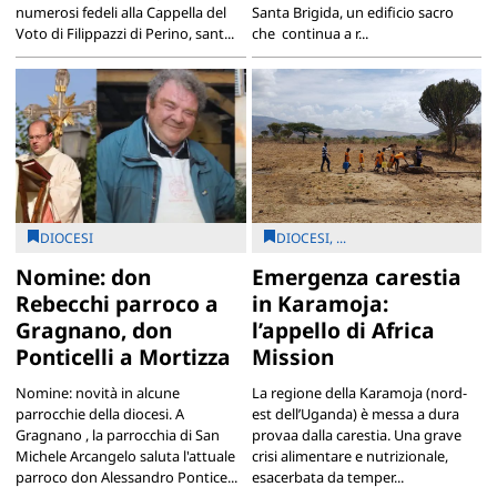
numerosi fedeli alla Cappella del
Santa Brigida, un edificio sacro
Voto di Filippazzi di Perino, sant...
che continua a r...
DIOCESI
DIOCESI, ...
Nomine: don
Emergenza carestia
Rebecchi parroco a
in Karamoja:
Gragnano, don
l’appello di Africa
Ponticelli a Mortizza
Mission
Nomine: novità in alcune
La regione della Karamoja (nord-
parrocchie della diocesi. A
est dell’Uganda) è messa a dura
Gragnano , la parrocchia di San
provaa dalla carestia. Una grave
Michele Arcangelo saluta l'attuale
crisi alimentare e nutrizionale,
parroco don Alessandro Pontice...
esacerbata da temper...