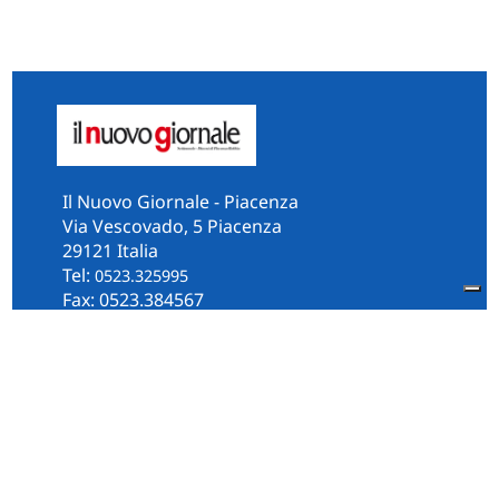
Il Nuovo Giornale - Piacenza
Via Vescovado, 5 Piacenza
29121 Italia
Tel:
0523.325995
Fax: 0523.384567
whatsApp 331.2535202
Facebook
il.n.giornale
Amministrazione Trasparente
Piacenza
Diocesi
Cultura e Società