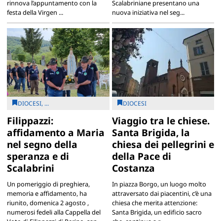
rinnova l’appuntamento con la
Scalabriniane presentano una
festa della Virgen ...
nuova iniziativa nel seg...
DIOCESI, ...
DIOCESI
Filippazzi:
Viaggio tra le chiese.
affidamento a Maria
Santa Brigida, la
nel segno della
chiesa dei pellegrini e
speranza e di
della Pace di
Scalabrini
Costanza
Un pomeriggio di preghiera,
In piazza Borgo, un luogo molto
memoria e affidamento, ha
attraversato dai piacentini, c’è una
riunito, domenica 2 agosto ,
chiesa che merita attenzione:
numerosi fedeli alla Cappella del
Santa Brigida, un edificio sacro