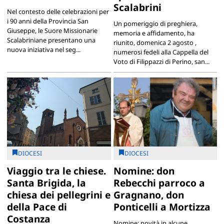
Scalabrini
Nel contesto delle celebrazioni per
i 90 anni della Provincia San
Un pomeriggio di preghiera,
Giuseppe, le Suore Missionarie
memoria e affidamento, ha
Scalabriniane presentano una
riunito, domenica 2 agosto ,
nuova iniziativa nel seg...
numerosi fedeli alla Cappella del
Voto di Filippazzi di Perino, san...
DIOCESI
DIOCESI
Viaggio tra le chiese.
Nomine: don
Santa Brigida, la
Rebecchi parroco a
chiesa dei pellegrini e
Gragnano, don
della Pace di
Ponticelli a Mortizza
Costanza
Nomine: novità in alcune