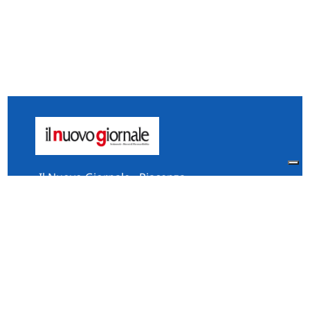
Il Nuovo Giornale - Piacenza
Via Vescovado, 5 Piacenza
29121 Italia
Tel:
0523.325995
Fax: 0523.384567
whatsApp 331.2535202
Facebook
il.n.giornale
Amministrazione Trasparente