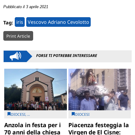
Pubblicato il 3 aprile 2021
iris
Vescovo Adriano Cevolotto
Tag:
Print Article
FORSE TI POTREBBE INTERESSARE
DIOCESI, ...
DIOCESI
Anzola in festa per i
Piacenza festeggia la
70 anni della chiesa
Virgen de El Cisne: