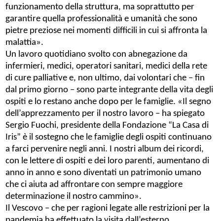
funzionamento della struttura, ma soprattutto per
garantire quella professionalità e umanità che sono
pietre preziose nei momenti difficili in cui si affronta la
malattia».
Un lavoro quotidiano svolto con abnegazione da
infermieri, medici, operatori sanitari, medici della rete
di cure palliative e, non ultimo, dai volontari che
–
fin
dal primo giorno
–
sono parte integrante della vita degli
ospiti e
lo restano anche dopo per le famiglie. «Il segno
dell’apprezzamento per il nostro
lavoro
– ha spiegato
Sergio Fuochi, presidente della Fondazione “La Casa di
Iris” è il
sostegno che le famiglie degli ospiti continuano
a farci pervenire negli anni. I nostri album dei ricordi,
con le lettere di ospiti e dei loro parenti, aumentano di
anno in anno e sono diventati un patrimonio umano
che ci aiuta ad affrontare con sempre maggiore
determinazione il nostro cammino».
Il Vescovo
–
che per ragioni legate alle restrizioni
per la
pandemia ha effettuato la visita dall’esterno,