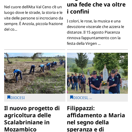
una fede che va oltre
Nel cuore dell’Alta Val Ceno c’è un
i confini
luogo dove le strade, la storia e le
vite delle persone si incrociano da
I colori, le rose, la musica e una
sempre. È Anzola, piccola frazione
devozione viscerale che azzera le
del co...
distanze. Il 15 agosto Piacenza
rinnova l’appuntamento con la
festa della Virgen ...
DIOCESI
DIOCESI, ...
Il nuovo progetto di
Filippazzi:
agricoltura delle
affidamento a Maria
Scalabriniane in
nel segno della
Mozambico
speranza e di