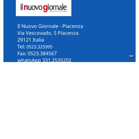
Il Nuovo Giornale - Piacenza
Via Vescovado, 5 Piacenza
29121 Italia
Tel:
0523.325995
Fax: 0523.384567
whatsApp 331.2535202
Facebook
il.n.giornale
Amministrazione Trasparente
Piacenza
Diocesi
Cultura e Società
Territorio
Persone e Storie
Chi Siamo