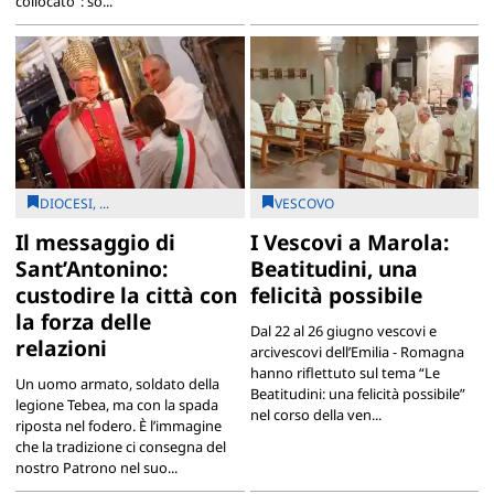
collocato”: so...
DIOCESI, ...
VESCOVO
Il messaggio di
I Vescovi a Marola:
Sant’Antonino:
Beatitudini, una
custodire la città con
felicità possibile
la forza delle
Dal 22 al 26 giugno vescovi e
relazioni
arcivescovi dell’Emilia - Romagna
hanno riflettuto sul tema “Le
Un uomo armato, soldato della
Beatitudini: una felicità possibile”
legione Tebea, ma con la spada
nel corso della ven...
riposta nel fodero. È l’immagine
che la tradizione ci consegna del
nostro Patrono nel suo...