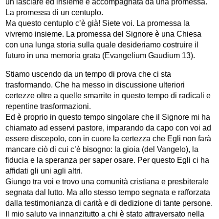
un lasciare ed insieme è accompagnata da una promessa.
La promessa di un centuplo.
Ma questo centuplo c’è già! Siete voi. La promessa la
vivremo insieme. La promessa del Signore è una Chiesa
con una lunga storia sulla quale desideriamo costruire il
futuro in una memoria grata (Evangelium Gaudium 13).
Stiamo uscendo da un tempo di prova che ci sta
trasformando. Che ha messo in discussione ulteriori
certezze oltre a quelle smarrite in questo tempo di radicali e
repentine trasformazioni.
Ed è proprio in questo tempo singolare che il Signore mi ha
chiamato ad esservi pastore, imparando da capo con voi ad
essere discepolo, con in cuore la certezza che Egli non farà
mancare ciò di cui c’è bisogno: la gioia (del Vangelo), la
fiducia e la speranza per saper osare. Per questo Egli ci ha
affidati gli uni agli altri.
Giungo tra voi e trovo una comunità cristiana e presbiterale
segnata dal lutto. Ma allo stesso tempo segnata e rafforzata
dalla testimonianza di carità e di dedizione di tante persone.
Il mio saluto va innanzitutto a chi è stato attraversato nella