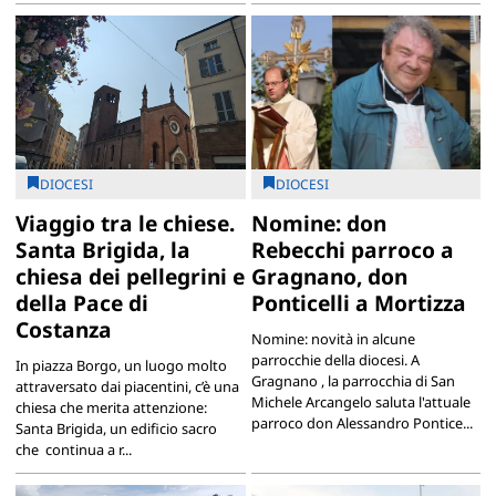
DIOCESI
DIOCESI
Viaggio tra le chiese.
Nomine: don
Santa Brigida, la
Rebecchi parroco a
chiesa dei pellegrini e
Gragnano, don
della Pace di
Ponticelli a Mortizza
Costanza
Nomine: novità in alcune
parrocchie della diocesi. A
In piazza Borgo, un luogo molto
Gragnano , la parrocchia di San
attraversato dai piacentini, c’è una
Michele Arcangelo saluta l'attuale
chiesa che merita attenzione:
parroco don Alessandro Pontice...
Santa Brigida, un edificio sacro
che continua a r...