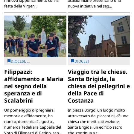
rinnova l’appuntamento con la
Scalabriniane presentano una
festa della Virgen ...
nuova iniziativa nel seg...
DIOCESI, ...
DIOCESI
Filippazzi:
Viaggio tra le chiese.
affidamento a Maria
Santa Brigida, la
nel segno della
chiesa dei pellegrini e
speranza e di
della Pace di
Scalabrini
Costanza
Un pomeriggio di preghiera,
In piazza Borgo, un luogo molto
memoria e affidamento, ha
attraversato dai piacentini, c’è una
riunito, domenica 2 agosto ,
chiesa che merita attenzione:
numerosi fedeli alla Cappella del
Santa Brigida, un edificio sacro
Voto di Filippazzi di Perino, san...
che continua a r...