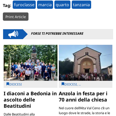
furoclasse
marcia
quarto
tanzania
Tag:
Print Article
FORSE TI POTREBBE INTERESSARE
DIOCESI
DIOCESI, ...
I diaconi a Bedonia in
Anzola in festa per i
ascolto delle
70 anni della chiesa
Beatitudini
Nel cuore dell’Alta Val Ceno c’è un
luogo dove le strade, la storia e le
Dalle Beatitudini alla