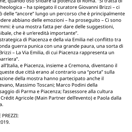
he, quando osò sfidare la potenza di Roma. “Si tratta di
eologica – ha spiegato il curatore Giovanni Brizzi – ci
rò delle “ancore” lungo un percorso che è principalmente
 vedere abbiano delle emozioni – ha proseguito – Ci sono
grammi: è una mostra fatta per dare delle suggestioni,
nibale, che è un’eredità importante”.
trategica di Piacenza e della via Emilia nel conflitto tra
conda guerra punica con una grande paura, una sorta di
izzi – La Via Emilia, di cui Piacenza rappresenta un
barriera”.
all’Italia, e Piacenza, insieme a Cremona, diventano il
ueste due città erano al contrario una “porta” sulla
azione della mostra hanno partecipato anche il
gevano, Massimo Toscani; Marco Podini della
aggio di Parma e Piacenza; l’assessore alla cultura
rédit Agricole (Main Partner dell’evento) e Paola dalla
a.
 PREZZI:
2019.