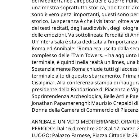
del Mediterraneo all’epoca delle Guerre Punic
una mostra soprattutto storica, non tanto arch
sono è vero pezzi importanti, questi sono pe
storico. La speranza è che i visitatori oltre a
dei testi recitati, degli audiovisivi, degli olo
delle emozioni. Va sottolineata l’eredità di An
Un’intera sala è stata dedicata all’importanza s
Roma ed Annibale: “Roma era uscita dalla se
complesso delle “Twin Towers. – ha aggiunto Br
terminale, è quindi nella realtà un limes, una 
Sostanzialmente Roma chiude tutti gli accessi 
terminale alto di questo sbarramento. Prima q
Cisalpina”. Alla conferenza stampa di inaugur
presidente della Fondazione di Piacenza e Vi
Soprintendenza Archeologica, Belle Arti e Paes
Jonathan Papamarenghi; Maurizio Crepaldi di C
Donna della Camera di Commercio di Piacenz
ANNIBALE. UN MITO MEDITERRANEO. ORARI E
PERIODO: Dal 16 dicembre 2018 al 17 marzo 
LUOGO: Palazzo Farnese, Piazza Cittadella 29.