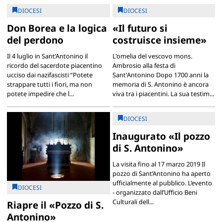
DIOCESI
DIOCESI
Don Borea e la logica
«Il futuro si
del perdono
costruisce insieme»
Il 4 luglio in Sant’Antonino il
L'omelia del vescovo mons.
ricordo del sacerdote piacentino
Ambrosio alla festa di
ucciso dai nazifascisti “Potete
Sant'Antonino Dopo 1700 anni la
strappare tutti i fiori, ma non
memoria di S. Antonino è ancora
potete impedire che l...
viva tra i piacentini. La sua testim...
DIOCESI
Inaugurato «Il pozzo
di S. Antonino»
La visita fino al 17 marzo 2019 Il
pozzo di Sant’Antonino ha aperto
ufficialmente al pubblico. L’evento
DIOCESI
- organizzato dall’Ufficio Beni
Culturali dell...
Riapre il «Pozzo di S.
Antonino»