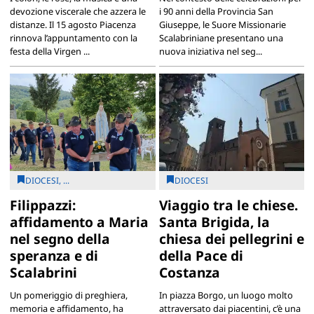
devozione viscerale che azzera le
i 90 anni della Provincia San
distanze. Il 15 agosto Piacenza
Giuseppe, le Suore Missionarie
rinnova l’appuntamento con la
Scalabriniane presentano una
festa della Virgen ...
nuova iniziativa nel seg...
DIOCESI, ...
DIOCESI
Filippazzi:
Viaggio tra le chiese.
affidamento a Maria
Santa Brigida, la
nel segno della
chiesa dei pellegrini e
speranza e di
della Pace di
Scalabrini
Costanza
Un pomeriggio di preghiera,
In piazza Borgo, un luogo molto
memoria e affidamento, ha
attraversato dai piacentini, c’è una