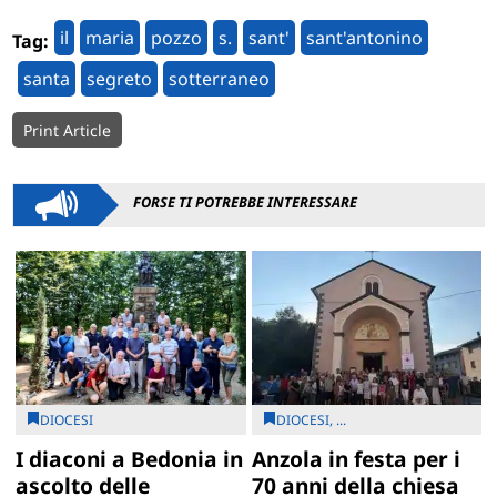
il
maria
pozzo
s.
sant'
sant'antonino
Tag:
santa
segreto
sotterraneo
Print Article
FORSE TI POTREBBE INTERESSARE
DIOCESI
DIOCESI, ...
I diaconi a Bedonia in
Anzola in festa per i
ascolto delle
70 anni della chiesa