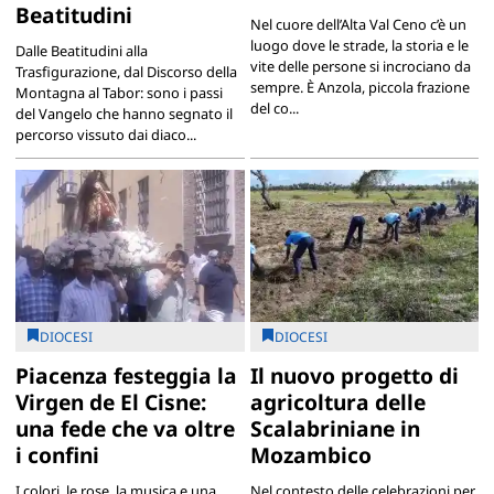
Beatitudini
Nel cuore dell’Alta Val Ceno c’è un
luogo dove le strade, la storia e le
Dalle Beatitudini alla
vite delle persone si incrociano da
Trasfigurazione, dal Discorso della
sempre. È Anzola, piccola frazione
Montagna al Tabor: sono i passi
del co...
del Vangelo che hanno segnato il
percorso vissuto dai diaco...
DIOCESI
DIOCESI
Piacenza festeggia la
Il nuovo progetto di
Virgen de El Cisne:
agricoltura delle
una fede che va oltre
Scalabriniane in
i confini
Mozambico
I colori, le rose, la musica e una
Nel contesto delle celebrazioni per