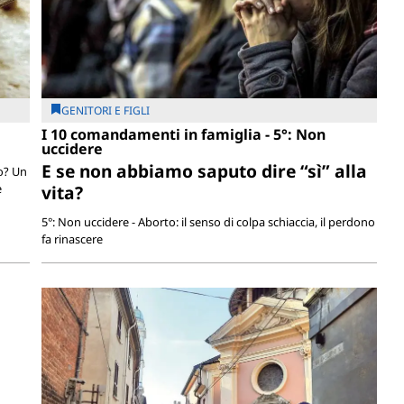
GENITORI E FIGLI
I 10 comandamenti in famiglia - 5°: Non
uccidere
E se non abbiamo saputo dire “sì” alla
o? Un
e
vita?
5°: Non uccidere - Aborto: il senso di colpa schiaccia, il perdono
fa rinascere