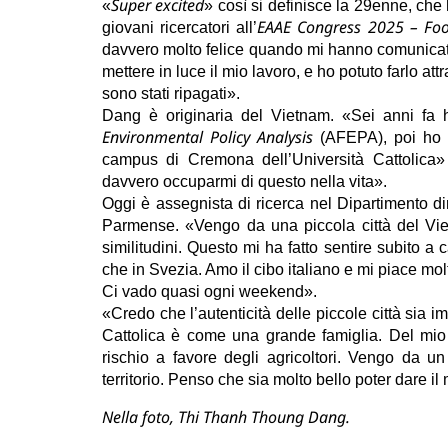
Super excited
«
» così si definisce la 29enne, che
EAAE Congress 2025 – Food
giovani ricercatori all’
davvero molto felice quando mi hanno comunicato
mettere in luce il mio lavoro, e ho potuto farlo att
sono stati ripagati».
Dang è originaria del Vietnam. «Sei anni fa 
Environmental Policy Analysis
(AFEPA), poi ho c
campus di Cremona dell’Università Cattolica» r
davvero occuparmi di questo nella vita».
Oggi è assegnista di ricerca nel Dipartimento di
Parmense. «Vengo da una piccola città del Vi
similitudini. Questo mi ha fatto sentire subito a
che in Svezia. Amo il cibo italiano e mi piace mol
Ci vado quasi ogni weekend».
«Credo che l’autenticità delle piccole città sia
Cattolica è come una grande famiglia. Del mio l
rischio a favore degli agricoltori. Vengo da 
territorio. Penso che sia molto bello poter dare il
Nella foto, Thi Thanh Thoung Dang.