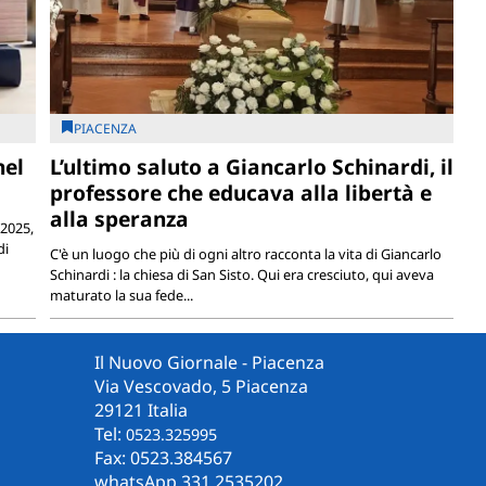
PIACENZA
nel
L’ultimo saluto a Giancarlo Schinardi, il
professore che educava alla libertà e
alla speranza
 2025,
di
C'è un luogo che più di ogni altro racconta la vita di Giancarlo
Schinardi : la chiesa di San Sisto. Qui era cresciuto, qui aveva
maturato la sua fede...
Il Nuovo Giornale - Piacenza
Via Vescovado, 5 Piacenza
29121 Italia
Tel:
0523.325995
Fax: 0523.384567
whatsApp 331.2535202