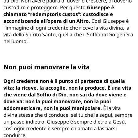
da Dio. Non avere paura di doverlo crescere, di doverlo
custodire e proteggere. Per questo
Giuseppe è
chiamato “redemptoris custos”: custodisce e
accondiscende all’opera di un Altro.
Così Giuseppe è
l’immagine di ogni credente che riceve la vita divina, la
vita dello Spirito Santo, quella che il Soffio di Dio genera
nell’uomo.
Non puoi manovrare la vita
Ogni credente non è il punto di partenza di quella
vita: la riceve, la accoglie, non la produce. È una vita
che viene dal Soffio di Dio, non sai da dove viene e
dove va: non la puoi manovrare, non la puoi
addomesticare, non la puoi manipolare.
È la vita
divina stessa che ti conduce, sei tu che la segui, sempre
un passo indietro. Giuseppe è sempre dietro a Gesù,
così ogni credente è sempre chiamato a lasciarsi
condurre.