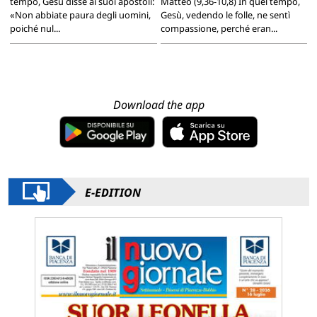
tempo, Gesù disse ai suoi apostoli:
Matteo (9,36-10,8) In quel tempo,
«Non abbiate paura degli uomini,
Gesù, vedendo le folle, ne sentì
poiché nul...
compassione, perché eran...
Download the app
E-EDITION