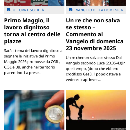
CULTURA E SOCIETÀ
IL VANGELO DELLA DOMENICA
Primo Maggio, il
Un re che non salva
lavoro dignitoso
se stesso –
torna al centro delle
Commento al
piazze
Vangelo di domenica
23 novembre 2025
Sarà il tema del lavoro dignitoso a
segnare le iniziative del Primo
Un re chenon salva se stesso Dal
Maggio 2026 promosse da CGIL,
Vangelo secondo Luca (23,35-43)In
CISL e UIL anche nel territorio
quel tempo, [dopo che ebbero
piacentino. La prese...
crocifisso Gesù, il popolostava a
vedere; i capi invec...