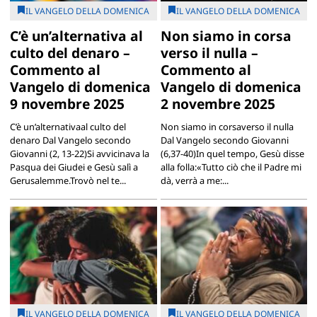
IL VANGELO DELLA DOMENICA
IL VANGELO DELLA DOMENICA
C’è un’alternativa al
Non siamo in corsa
culto del denaro –
verso il nulla –
Commento al
Commento al
Vangelo di domenica
Vangelo di domenica
9 novembre 2025
2 novembre 2025
C’è un’alternativaal culto del
Non siamo in corsaverso il nulla
denaro Dal Vangelo secondo
Dal Vangelo secondo Giovanni
Giovanni (2, 13-22)Si avvicinava la
(6,37-40)In quel tempo, Gesù disse
Pasqua dei Giudei e Gesù salì a
alla folla:«Tutto ciò che il Padre mi
Gerusalemme.Trovò nel te...
dà, verrà a me:...
IL VANGELO DELLA DOMENICA
IL VANGELO DELLA DOMENICA