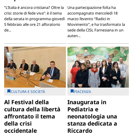
“L’Italia è ancora cristiana? Oltre la
Una partecipazione folta ha
crisi: storie di fede viva”: è il tema
accompagnato mercoledì 18
della serata in programma giovedì
marzo l’evento “Radici in
5 febbraio alle ore 21 all’oratorio
Movimento”, e ha trasformato la
de...
sede della CISL Farnesiana in un
auten...
CULTURA E SOCIETÀ
PIACENZA
Al Festival della
Inaugurata in
cultura della libertà
Pediatria e
affrontato il tema
neonatologia una
della crisi
stanza dedicata a
occidentale
Riccardo