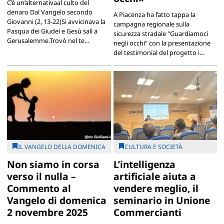
C’è un’alternativaal culto del
denaro Dal Vangelo secondo
A Piacenza ha fatto tappa la
Giovanni (2, 13-22)Si avvicinava la
campagna regionale sulla
Pasqua dei Giudei e Gesù salì a
sicurezza stradale "Guardiamoci
Gerusalemme.Trovò nel te...
negli occhi" con la presentazione
del testimonial del progetto i...
IL VANGELO DELLA DOMENICA
CULTURA E SOCIETÀ
Non siamo in corsa
L’intelligenza
verso il nulla –
artificiale aiuta a
Commento al
vendere meglio, il
Vangelo di domenica
seminario in Unione
2 novembre 2025
Commercianti