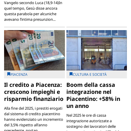
Vangelo secondo Luca (18,9-14)In
quel tempo, Gesù disse ancora
questa parabola per alcuniche
avevano l’intima presunzion...
PIACENZA
CULTURA E SOCIETÀ
Il credito a Piacenza:
Boom della cassa
crescono impieghi e
integrazione nel
risparmio finanziario
Piacentino: +58% in
un anno
Alla fine del 2025, i prestiti erogati
dal sistema di credito piacentino
Nel 2025 le ore di cassa
hanno evidenziato un incremento
integrazione autorizzate a
del 3,5% rispetto all'anno
sostegno dei lavoratori delle
precedente, portan...