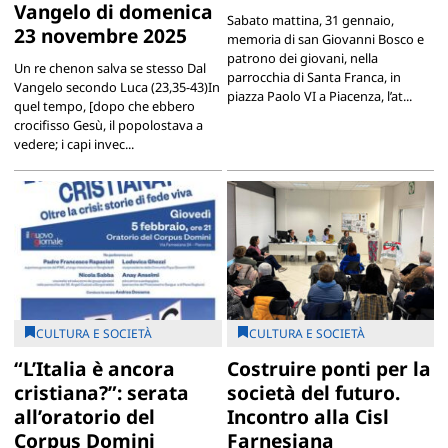
Vangelo di domenica
Sabato mattina, 31 gennaio,
23 novembre 2025
memoria di san Giovanni Bosco e
patrono dei giovani, nella
Un re chenon salva se stesso Dal
parrocchia di Santa Franca, in
Vangelo secondo Luca (23,35-43)In
piazza Paolo VI a Piacenza, l’at...
quel tempo, [dopo che ebbero
crocifisso Gesù, il popolostava a
vedere; i capi invec...
CULTURA E SOCIETÀ
CULTURA E SOCIETÀ
“L’Italia è ancora
Costruire ponti per la
cristiana?”: serata
società del futuro.
all’oratorio del
Incontro alla Cisl
Corpus Domini
Farnesiana