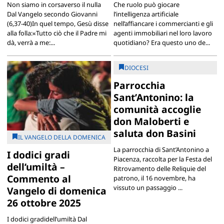
Non siamo in corsaverso il nulla
Che ruolo può giocare
Dal Vangelo secondo Giovanni
l’intelligenza artificiale
(6,37-40)In quel tempo, Gesù disse
nell’affiancare i commercianti e gli
alla folla:«Tutto ciò che il Padre mi
agenti immobiliari nel loro lavoro
dà, verrà a me:...
quotidiano? Era questo uno de...
DIOCESI
Parrocchia
Sant’Antonino: la
comunità accoglie
don Maloberti e
saluta don Basini
IL VANGELO DELLA DOMENICA
La parrocchia di Sant’Antonino a
I dodici gradi
Piacenza, raccolta per la Festa del
dell’umiltà –
Ritrovamento delle Reliquie del
Commento al
patrono, il 16 novembre, ha
vissuto un passaggio ...
Vangelo di domenica
26 ottobre 2025
I dodici gradidell’umiltà Dal