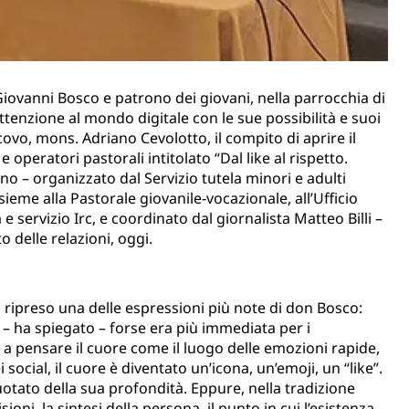
ovanni Bosco e patrono dei giovani, nella parrocchia di
attenzione al mondo digitale con le sue possibilità e suoi
escovo, mons. Adriano Cevolotto, il compito di aprire il
operatori pastorali intitolato “Dal like al rispetto.
gno – organizzato dal Servizio tutela minori e adulti
sieme alla Pastorale giovanile-vocazionale, all’Ufficio
a e servizio Irc, e coordinato dal giornalista Matteo Billi –
to delle relazioni, oggi.
 ripreso una delle espressioni più note di don Bosco:
 – ha spiegato – forse era più immediata per i
 a pensare il cuore come il luogo delle emozioni rapide,
 social, il cuore è diventato un’icona, un’emoji, un “like”.
tato della sua profondità. Eppure, nella tradizione
cisioni, la sintesi della persona, il punto in cui l’esistenza