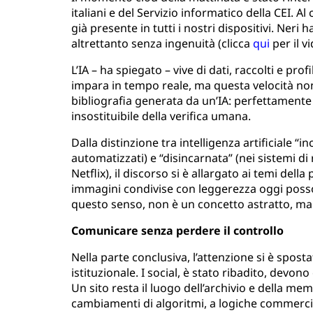
italiani e del Servizio informatico della CEI. Al 
già presente in tutti i nostri dispositivi. Neri
altrettanto senza ingenuità (clicca
qui
per il vi
L’IA – ha spiegato – vive di dati, raccolti e pro
impara in tempo reale, ma questa velocità non
bibliografia generata da un’IA: perfettamente p
insostituibile della verifica umana.
Dalla distinzione tra intelligenza artificiale “i
automatizzati) e “disincarnata” (nei sistemi
Netflix), il discorso si è allargato ai temi dell
immagini condivise con leggerezza oggi possono
questo senso, non è un concetto astratto, ma
Comunicare senza perdere il controllo
Nella parte conclusiva, l’attenzione si è spost
istituzionale. I social, è stato ribadito, devon
Un sito resta il luogo dell’archivio e della me
cambiamenti di algoritmi, a logiche commercial