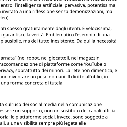
centro, l’intelligenza artificiale: pervasiva, potentissima,
 ha invitato a una riflessione senza demonizzazioni, ma
deo).
filati spesso gratuitamente dagli utenti. È velocissima,
 garantisce la verità. Emblematico l’esempio di una
lausibile, ma del tutto inesistente. Da qui la necessità
ncarnata” (nei robot, nei giocattoli, nei magazzini
 di raccomandazione di piattaforme come YouTube o
a privacy, soprattutto dei minori. La rete non dimentica, e
 diventare un peso domani. Il diritto all’oblio, in
 una forma concreta di tutela.
ata sull’uso dei social media nella comunicazione
o essere un supporto, non un sostituto dei canali ufficiali.
moria; le piattaforme social, invece, sono soggette a
i, a una visibilità sempre più legata alle