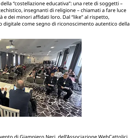
della “costellazione educativa”: una rete di soggetti –
atechistico, insegnanti di religione – chiamati a fare luce
 dei minori affidati loro. Dal “like” al rispetto,
 digitale come segno di riconoscimento autentico della
rvento di Giampiero Neri, dell’Associazione WebCattolici