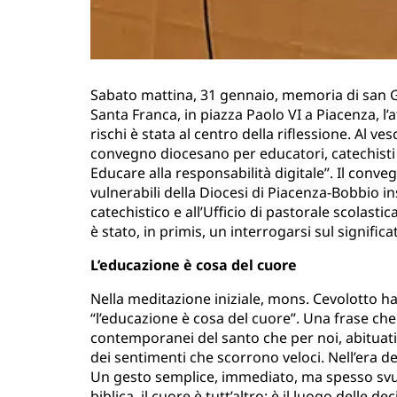
Sabato mattina, 31 gennaio, memoria di san Gi
Santa Franca, in piazza Paolo VI a Piacenza, l’
rischi è stata al centro della riflessione. Al v
convegno diocesano per educatori, catechisti e 
Educare alla responsabilità digitale”. Il conve
vulnerabili della Diocesi di Piacenza-Bobbio in
catechistico e all’Ufficio di pastorale scolastic
è stato, in primis, un interrogarsi sul significa
L’educazione è cosa del cuore
Nella meditazione iniziale, mons. Cevolotto ha
“l’educazione è cosa del cuore”. Una frase che
contemporanei del santo che per noi, abituati
dei sentimenti che scorrono veloci. Nell’era dei
Un gesto semplice, immediato, ma spesso svuo
biblica, il cuore è tutt’altro: è il luogo delle de