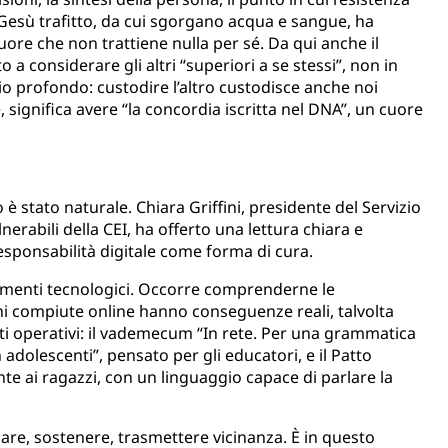
 Gesù trafitto, da cui sgorgano acqua e sangue, ha
uore che non trattiene nulla per sé. Da qui anche il
 a considerare gli altri “superiori a se stessi”, non in
io profondo: custodire l’altro custodisce anche noi
e, significa avere “la concordia iscritta nel DNA”, un cuore
 è stato naturale. Chiara Griffini, presidente del Servizio
nerabili della CEI, ha offerto una lettura chiara e
esponsabilità digitale come forma di cura.
rumenti tecnologici. Occorre comprenderne le
oni compiute online hanno conseguenze reali, talvolta
ti operativi: il vademecum “In rete. Per una grammatica
 adolescenti”, pensato per gli educatori, e il Patto
nte ai ragazzi, con un linguaggio capace di parlare la
nare, sostenere, trasmettere vicinanza. È in questo