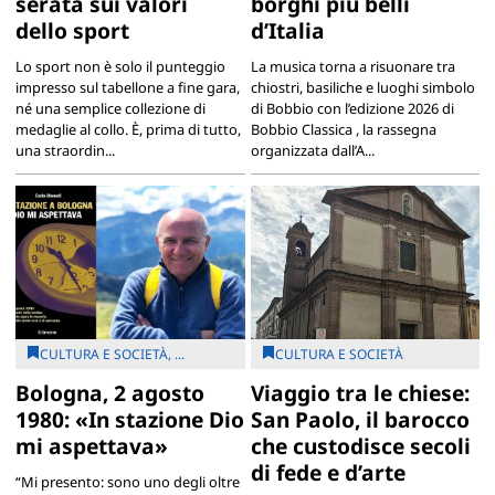
serata sui valori
borghi più belli
dello sport
d’Italia
Lo sport non è solo il punteggio
La musica torna a risuonare tra
impresso sul tabellone a fine gara,
chiostri, basiliche e luoghi simbolo
né una semplice collezione di
di Bobbio con l’edizione 2026 di
medaglie al collo. È, prima di tutto,
Bobbio Classica , la rassegna
una straordin...
organizzata dall’A...
CULTURA E SOCIETÀ, ...
CULTURA E SOCIETÀ
Bologna, 2 agosto
Viaggio tra le chiese:
1980: «In stazione Dio
San Paolo, il barocco
mi aspettava»
che custodisce secoli
di fede e d’arte
“Mi presento: sono uno degli oltre