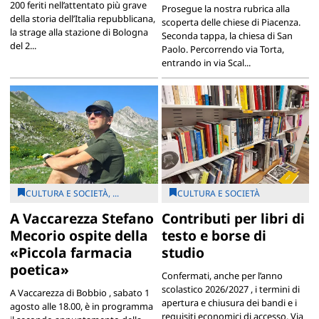
200 feriti nell’attentato più grave
Prosegue la nostra rubrica alla
della storia dell’Italia repubblicana,
scoperta delle chiese di Piacenza.
la strage alla stazione di Bologna
Seconda tappa, la chiesa di San
del 2...
Paolo. Percorrendo via Torta,
entrando in via Scal...
CULTURA E SOCIETÀ, ...
CULTURA E SOCIETÀ
A Vaccarezza Stefano
Contributi per libri di
Mecorio ospite della
testo e borse di
«Piccola farmacia
studio
poetica»
Confermati, anche per l’anno
scolastico 2026/2027 , i termini di
A Vaccarezza di Bobbio , sabato 1
apertura e chiusura dei bandi e i
agosto alle 18.00, è in programma
requisiti economici di accesso. Via