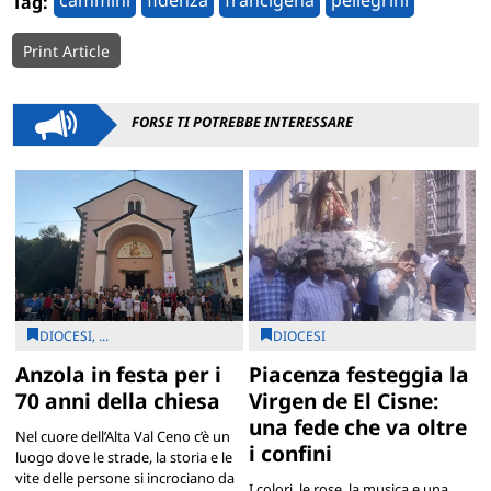
Tag:
Print Article
FORSE TI POTREBBE INTERESSARE
DIOCESI, ...
DIOCESI
Anzola in festa per i
Piacenza festeggia la
70 anni della chiesa
Virgen de El Cisne:
una fede che va oltre
Nel cuore dell’Alta Val Ceno c’è un
i confini
luogo dove le strade, la storia e le
vite delle persone si incrociano da
I colori, le rose, la musica e una