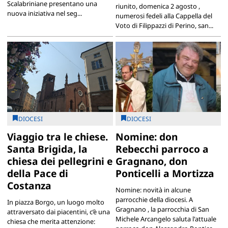
Scalabriniane presentano una
riunito, domenica 2 agosto ,
nuova iniziativa nel seg...
numerosi fedeli alla Cappella del
Voto di Filippazzi di Perino, san...
DIOCESI
DIOCESI
Viaggio tra le chiese.
Nomine: don
Santa Brigida, la
Rebecchi parroco a
chiesa dei pellegrini e
Gragnano, don
della Pace di
Ponticelli a Mortizza
Costanza
Nomine: novità in alcune
parrocchie della diocesi. A
In piazza Borgo, un luogo molto
Gragnano , la parrocchia di San
attraversato dai piacentini, c’è una
Michele Arcangelo saluta l'attuale
chiesa che merita attenzione: