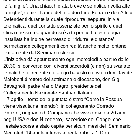
le famiglie”: Una chiacchierata breve e semplice rivolta alle
famiglie”, come l’hanno definita don Lino Ferrari e don Attilio
Defendenti durante la quale riprodurre, seppure in via
telematica, quel contatto essenziale per lo spirito e quel
clima che si crea quando si è a tu per tu. La tecnologia
installata ha inoltre permesso di “ridurre le distanze”,
permettendo collegamenti con realtà anche molto lontane
fisicamente dal Seminario stesso.
L’iniziativa dà appuntamento ogni mercoledì a partire dalle
20.30: si conversa con diversi sacerdoti (e non) su svariate
tematiche: di recente il dialogo ha visto coinvolti don Davide
Maloberti direttore del settimanale diocesano, don Gigi
Bavagnoli, padre Mario Magro, presidente del
Collegamento Nazionale Santuari Italiani.
Il 7 aprile il tema della puntata è stato “Come la Pasqua
viene vissuta nel mondo”: in collegamento Corrado
Ponzini, orignario di Compiano che vive ormai da 20 anni
negli USA e don Nicodemo, sacerdote del Congo, che
l’estate scorsa è stato ospite per alcuni mesi del Seminario.
Mercoledì 14 aprile intervista per la rubrica “I Don