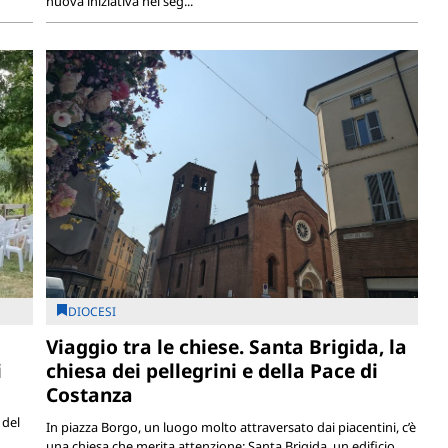
nuova iniziativa nel seg...
DIOCESI
Viaggio tra le chiese. Santa Brigida, la
i
chiesa dei pellegrini e della Pace di
Costanza
 del
In piazza Borgo, un luogo molto attraversato dai piacentini, c’è
una chiesa che merita attenzione: Santa Brigida, un edificio