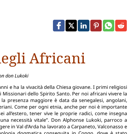
egli Africani
con don Lukoki
i e ha la vivacità della Chiesa giovane. I primi religiosi
i Missionari dello Spirito Santo. Per noi africani vivere la
o la presenza maggiore è data da senegalesi, angolani,
geriani. Come per ogni etnia, anche per noi è importante
i all’estero, tener vive le proprie radici, come insegna
è una necessità vitale”. Don Alphonse Lukoki, parroco a
ngere in Val d’Arda ha lavorato a Carpaneto, Valconasso e
teologia dogmatica conseguita in Congo, dove è stato