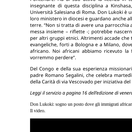
insegnante di questa disciplina a Kinshasa, 
Università Salesiana di Roma. Don Lukoki è u
loro ministero in diocesi e guardano anche a
terre. “Non si tratta di avere una parrocchia 
messa insieme – riflette -; potrebbe nascern
per altri gruppi etnici. Altrimenti accade che
evangeliche, forti a Bologna e a Milano, dov
africano. Noi africani abbiamo ricevuto l
vorremmo perdere”.
Del Congo e della sua esperienza missionar
padre Romano Segalini, che celebra martedì 
della Carità di via Vescovado per iniziativa d
Leggi il servizio a pagina 16 dell’edizione di vener
Don Lukoki: sogno un posto dove gli immigrati africani
Il video.