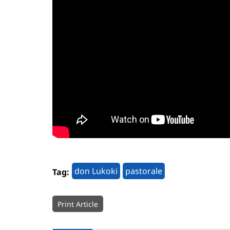
don Lukoki
pastorale
Tag:
Print Article