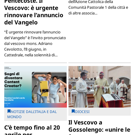
Pentecoste. Il
dell’Azione Cattolica della
Vescovo: è urgente
Comunità Pastorale 1 della città e
di altre associa...
rinnovare l’annuncio
del Vangelo
“È urgente rinnovare l’annuncio
del Vangelo” è l'invito pronunciato
dal vescovo mons. Adriano
Cevolotto, l’8 giugno, in
Cattedrale, nella solennità di...
NOTIZIE DALL’ITALIA E DAL
DIOCESI
MONDO
Il Vescovo a
C’è tempo fino al 20
Gossolengo: «unire le
aprile per