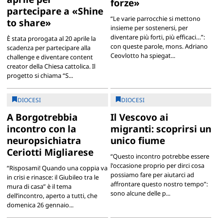
forze»
partecipare a «Shine
“Le varie parrocchie si mettono
to share»
insieme per sostenersi, per
diventare più forti, più efficaci…”:
È stata prorogata al 20 aprile la
con queste parole, mons. Adriano
scadenza per partecipare alla
Ceovlotto ha spiegat...
challenge e diventare content
creator della Chiesa cattolica. Il
progetto si chiama “S...
DIOCESI
DIOCESI
A Borgotrebbia
Il Vescovo ai
incontro con la
migranti: scoprirsi un
neuropsichiatra
unico fiume
Ceriotti Migliarese
“Questo incontro potrebbe essere
l'occasione proprio per dirci cosa
“Risposami! Quando una coppia va
possiamo fare per aiutarci ad
in crisi e rinasce: il Giubileo tra le
affrontare questo nostro tempo”:
mura di casa” è il tema
sono alcune delle p...
dell’incontro, aperto a tutti, che
domenica 26 gennaio...