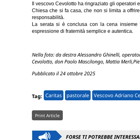
Il vescovo Cevolotto ha ringraziato gli operatori e
Chiesa che si fa casa, che non si limita a offri
responsabilità.
La serata si è conclusa con la cena insieme tr
espressione di fraternità semplice e autentica.
Nella foto: da destra Alessandro Ghinelli, operator
Cevolotto, don Paolo Mascilongo, Mattia Merli,Piet
Pubblicato il 24 ottobre 2025
Caritas
pastorale
Vescovo Adriano Ce
Tag:
Print Article
FORSE TI POTREBBE INTERESSA