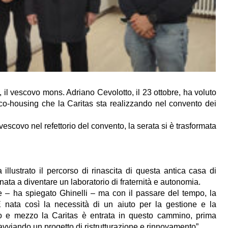
, il vescovo mons. Adriano Cevolotto, il 23 ottobre, ha voluto
 co-housing che la Caritas sta realizzando nel convento dei
vescovo nel refettorio del convento, la serata si è trasformata
 illustrato il percorso di rinascita di questa antica casa di
inata a diventare un laboratorio di fraternità e autonomia.
e – ha spiegato Ghinelli – ma con il passare del tempo, la
 È nata così la necessità di un aiuto per la gestione e la
no e mezzo la Caritas è entrata in questo cammino, prima
vviando un progetto di ristrutturazione e rinnovamento”.