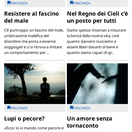
PIACENZA
PIACENZA
Resistere al fascino
Nel Regno dei Cieli c’è
del male
un posto per tutti
C’è purtroppo un fascino del male,
Siamo spesso chiamati a misurare
un’attrazione malefica del
la bontà della nostra vita, cioè
disordine che porta a esserne
quanto davvero riusciamo a
soggiogati e ci si ritrova a imitare
essere liberi davanti al bene e
un comportamento per ...
quanto siamo capaci di gr...
PIACENZA
PIACENZA
Lupi o pecore?
Un amore senza
tornaconto
«Ecco: io vi mando come pecore in