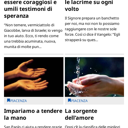
essere coraggiosi e
le lacrime su ogni
umili testimoni di
volto
speranza
Il Signore prepara un banchetto
per noi, ma noi non lo possiamo
“Non temere, vermiciattolo di
raggiungere con le nostre sole
Giacobbe, larva di Israele; io vengo
forze. Così ci dice il Vangelo: “Egli
in tuo aiuto. Ecco, ti rendo come
strapperà su ques...
una trebbia acuminata, nuova,
munita di molte pun...
PIACENZA
PIACENZA
Impariamo a tendere
La sorgente
la mano
dell’amore
San Paolo ci aiuta a rendere grazie
Oggi c’è la classifica delle migliori