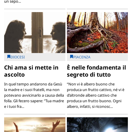
un sepo...
DIOCESI
PIACENZA
Chi ama si mette in
È nelle fondamenta il
ascolto
segreto di tutto
In quel tempo andarono da Gesù
“Non vi è albero buono che
la madre e i suoi fratelli, ma non
produca un frutto cattivo, né vi è
potevano avvicinarlo a causa della
d’altronde albero cattivo che
folla. Gli fecero sapere: "Tua madre
produca un frutto buono. Ogni
e i tuoi fra...
albero, infatti, si riconosc...