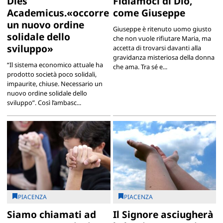
Dies
Fidiamoci di Dio,
Academicus.«occorre
come Giuseppe
un nuovo ordine
Giuseppe è ritenuto uomo giusto
solidale dello
che non vuole rifiutare Maria, ma
sviluppo»
accetta di trovarsi davanti alla
gravidanza misteriosa della donna
“Il sistema economico attuale ha
che ama. Tra sé e...
prodotto società poco solidali,
impaurite, chiuse. Necessario un
nuovo ordine solidale dello
sviluppo”. Così l’ambasc...
PIACENZA
PIACENZA
Siamo chiamati ad
Il Signore asciugherà