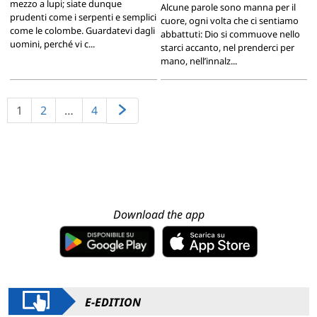
mezzo a lupi; siate dunque
Alcune parole sono manna per il
prudenti come i serpenti e semplici
cuore, ogni volta che ci sentiamo
come le colombe. Guardatevi dagli
abbattuti: Dio si commuove nello
uomini, perché vi c...
starci accanto, nel prenderci per
mano, nell’innalz...
1
2
…
4
Download the app
E-EDITION