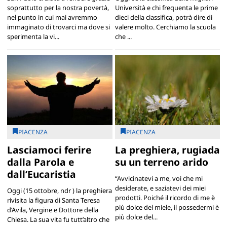
soprattutto per la nostra povertà,
Università e chi frequenta le prime
nel punto in cui mai avremmo
dieci della classifica, potrà dire di
immaginato di trovarci ma dove si
valere molto. Cerchiamo la scuola
sperimenta la vi...
che ...
PIACENZA
PIACENZA
Lasciamoci ferire
La preghiera, rugiada
dalla Parola e
su un terreno arido
dall’Eucaristia
“Avvicinatevi a me, voi che mi
desiderate, e saziatevi dei miei
Oggi (15 ottobre, ndr ) la preghiera
prodotti. Poiché il ricordo di me è
rivisita la figura di Santa Teresa
più dolce del miele, il possedermi è
d’Avila, Vergine e Dottore della
più dolce del...
Chiesa. La sua vita fu tutt’altro che