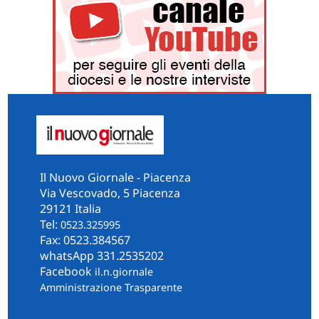
Il Nuovo Giornale - Piacenza
Via Vescovado, 5 Piacenza
29121 Italia
Tel:
0523.325995
Fax: 0523.384567
whatsApp 331.2535202
Facebook
il.n.giornale
Amministrazione Trasparente