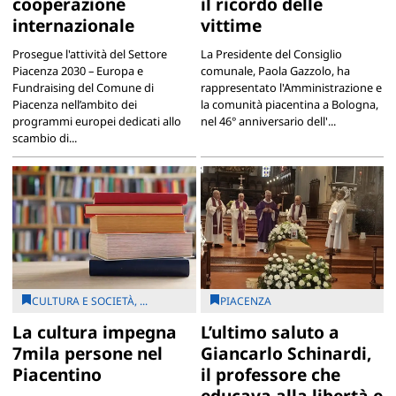
cooperazione
il ricordo delle
internazionale
vittime
Prosegue l'attività del Settore
La Presidente del Consiglio
Piacenza 2030 – Europa e
comunale, Paola Gazzolo, ha
Fundraising del Comune di
rappresentato l'Amministrazione e
Piacenza nell’ambito dei
la comunità piacentina a Bologna,
programmi europei dedicati allo
nel 46° anniversario dell'...
scambio di...
CULTURA E SOCIETÀ, ...
PIACENZA
La cultura impegna
L’ultimo saluto a
7mila persone nel
Giancarlo Schinardi,
Piacentino
il professore che
educava alla libertà e