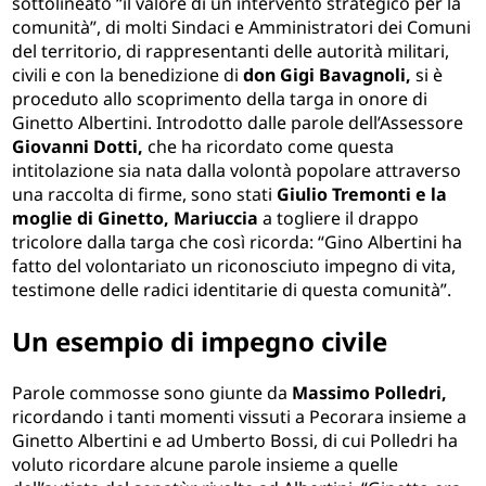
sottolineato “il valore di un intervento strategico per la
comunità”, di molti Sindaci e Amministratori dei Comuni
del territorio, di rappresentanti delle autorità militari,
civili e con la benedizione di
don Gigi Bavagnoli,
si è
proceduto allo scoprimento della targa in onore di
Ginetto Albertini. Introdotto dalle parole dell’Assessore
Giovanni Dotti,
che ha ricordato come questa
intitolazione sia nata dalla volontà popolare attraverso
una raccolta di firme, sono stati
Giulio Tremonti e la
moglie di Ginetto, Mariuccia
a togliere il drappo
tricolore dalla targa che così ricorda: “Gino Albertini ha
fatto del volontariato un riconosciuto impegno di vita,
testimone delle radici identitarie di questa comunità”.
Un esempio di impegno civile
Parole commosse sono giunte da
Massimo Polledri,
ricordando i tanti momenti vissuti a Pecorara insieme a
Ginetto Albertini e ad Umberto Bossi, di cui Polledri ha
voluto ricordare alcune parole insieme a quelle