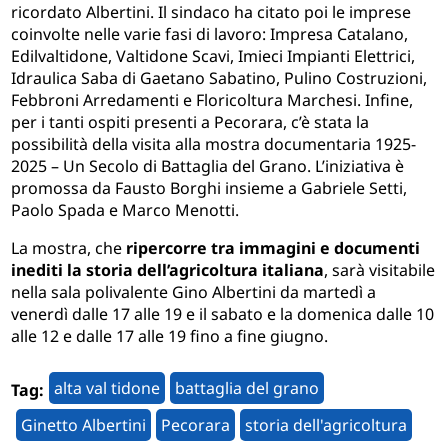
ricordato Albertini. Il sindaco ha citato poi le imprese
coinvolte nelle varie fasi di lavoro: Impresa Catalano,
Edilvaltidone, Valtidone Scavi, Imieci Impianti Elettrici,
Idraulica Saba di Gaetano Sabatino, Pulino Costruzioni,
Febbroni Arredamenti e Floricoltura Marchesi. Infine,
per i tanti ospiti presenti a Pecorara, c’è stata la
possibilità della visita alla mostra documentaria 1925-
2025 – Un Secolo di Battaglia del Grano. L’iniziativa è
promossa da Fausto Borghi insieme a Gabriele Setti,
Paolo Spada e Marco Menotti.
La mostra, che
ripercorre
tra
immagini e documenti
inediti la storia dell’agricoltura italiana
, sarà visitabile
nella sala polivalente Gino Albertini da martedì a
venerdì dalle 17 alle 19 e il sabato e la domenica dalle 10
alle 12 e dalle 17 alle 19 fino a fine giugno.
alta val tidone
battaglia del grano
Tag:
Ginetto Albertini
Pecorara
storia dell'agricoltura