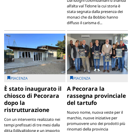
Dai luoghi colombaniani d'Irlanda
all'alta val Tidone la cui storia è
stata segnata dalla presenza dei
monaci che da Bobbio hanno
diffuso il carisma d...
PIACENZA
PIACENZA
È stato inaugurato il
A Pecorara la
chiosco di Pecorara
rassegna provinciale
dopo la
del tartufo
ristrutturazione
Nuovo nome, nuova veste per il
marchio, nuove iniziative per
Con un intervento realizzato nei
promuovere uno dei prodotti più
tempi prefissati di tre mesi dalla
rinomati della provincia
ditta Edilvaltidone e un importo