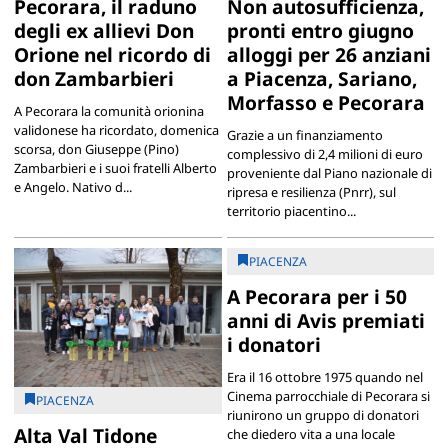
Pecorara, il raduno
Non autosufficienza,
degli ex allievi Don
pronti entro giugno
Orione nel ricordo di
alloggi per 26 anziani
don Zambarbieri
a Piacenza, Sariano,
Morfasso e Pecorara
A Pecorara la comunità orionina
validonese ha ricordato, domenica
Grazie a un finanziamento
scorsa, don Giuseppe (Pino)
complessivo di 2,4 milioni di euro
Zambarbieri e i suoi fratelli Alberto
proveniente dal Piano nazionale di
e Angelo. Nativo d...
ripresa e resilienza (Pnrr), sul
territorio piacentino...
PIACENZA
A Pecorara per i 50
anni di Avis premiati
i donatori
Era il 16 ottobre 1975 quando nel
Cinema parrocchiale di Pecorara si
PIACENZA
riunirono un gruppo di donatori
Alta Val Tidone
che diedero vita a una locale