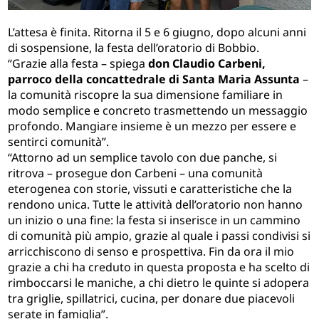
L’attesa è finita. Ritorna il 5 e 6 giugno, dopo alcuni anni
di sospensione, la festa dell’oratorio di Bobbio.
“Grazie alla festa – spiega
don Claudio Carbeni,
parroco della concattedrale di Santa Maria Assunta
–
la comunità riscopre la sua dimensione familiare in
modo semplice e concreto trasmettendo un messaggio
profondo. Mangiare insieme è un mezzo per essere e
sentirci comunità”.
“Attorno ad un semplice tavolo con due panche, si
ritrova – prosegue don Carbeni – una comunità
eterogenea con storie, vissuti e caratteristiche che la
rendono unica. Tutte le attività dell’oratorio non hanno
un inizio o una fine: la festa si inserisce in un cammino
di comunità più ampio, grazie al quale i passi condivisi si
arricchiscono di senso e prospettiva. Fin da ora il mio
grazie a chi ha creduto in questa proposta e ha scelto di
rimboccarsi le maniche, a chi dietro le quinte si adopera
tra griglie, spillatrici, cucina, per donare due piacevoli
serate in famiglia”.