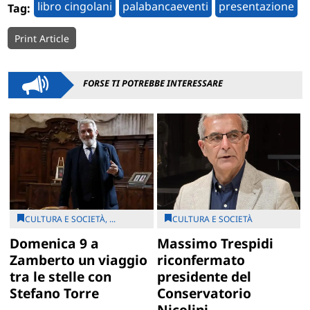
libro cingolani
palabancaeventi
presentazione
Tag:
Print Article
FORSE TI POTREBBE INTERESSARE
CULTURA E SOCIETÀ, ...
CULTURA E SOCIETÀ
Domenica 9 a
Massimo Trespidi
Zamberto un viaggio
riconfermato
tra le stelle con
presidente del
Stefano Torre
Conservatorio
Nicolini