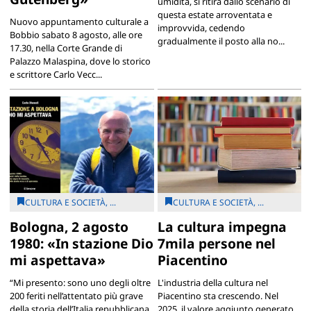
umidità, si ritira dallo scenario di
questa estate arroventata e
Nuovo appuntamento culturale a
improvvida, cedendo
Bobbio sabato 8 agosto, alle ore
gradualmente il posto alla no...
17.30, nella Corte Grande di
Palazzo Malaspina, dove lo storico
e scrittore Carlo Vecc...
CULTURA E SOCIETÀ, ...
CULTURA E SOCIETÀ, ...
Bologna, 2 agosto
La cultura impegna
1980: «In stazione Dio
7mila persone nel
mi aspettava»
Piacentino
“Mi presento: sono uno degli oltre
L'industria della cultura nel
200 feriti nell’attentato più grave
Piacentino sta crescendo. Nel
della storia dell’Italia repubblicana,
2025, il valore aggiunto generato