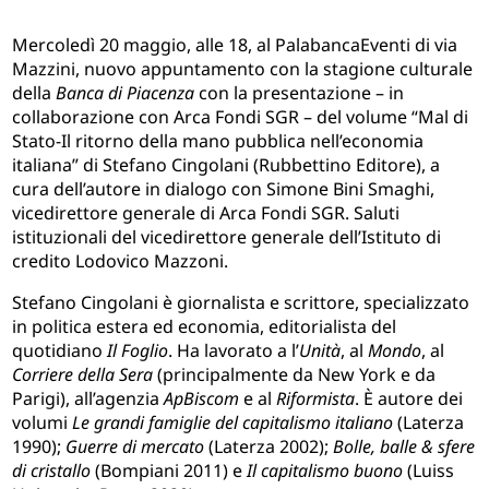
Mercoledì 20 maggio, alle 18, al PalabancaEventi di via
Mazzini, nuovo appuntamento con la stagione culturale
della
Banca di Piacenza
con la presentazione – in
collaborazione con Arca Fondi SGR – del volume “Mal di
Stato-Il ritorno della mano pubblica nell’economia
italiana” di Stefano Cingolani (Rubbettino Editore), a
cura dell’autore in dialogo con Simone Bini Smaghi,
vicedirettore generale
di Arca Fondi SGR. Saluti
istituzionali del vicedirettore generale dell’Istituto di
credito Lodovico Mazzoni.
Stefano Cingolani è giornalista e scrittore, specializzato
in politica
estera ed economia, editorialista del
quotidiano
Il Foglio
. Ha lavorato a
l’
Unità
, al
Mondo
, al
Corriere della Sera
(principalmente da New York e da
Parigi), all’agenzia
ApBiscom
e al
Riformista
. È autore dei
volumi
Le grandi famiglie del capitalismo italiano
(Laterza
1990);
Guerre di mercato
(Laterza 2002);
Bolle, balle & sfere
di cristallo
(Bompiani 2011) e
Il capitalismo buono
(Luiss