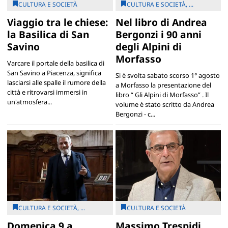
CULTURA E SOCIETÀ
CULTURA E SOCIETÀ, ...
Viaggio tra le chiese:
Nel libro di Andrea
la Basilica di San
Bergonzi i 90 anni
Savino
degli Alpini di
Morfasso
Varcare il portale della basilica di
San Savino a Piacenza, significa
Si è svolta sabato scorso 1° agosto
lasciarsi alle spalle il rumore della
a Morfasso la presentazione del
città e ritrovarsi immersi in
libro “ Gli Alpini di Morfasso” . Il
un'atmosfera...
volume è stato scritto da Andrea
Bergonzi - c...
CULTURA E SOCIETÀ, ...
CULTURA E SOCIETÀ
Domenica 9 a
Massimo Trespidi