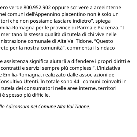
mero verde 800.952.902 oppure scrivere a
areeinterne
nei comuni dell’Appennino piacentino non è solo un
rritori che non possiamo lasciare indietro”, spiega
ilia-Romagna per le province di Parma e Piacenza. “I
 meritano la stessa qualità di tutela di chi vive nelle
inistrazione comunale di Alta Val Tidone. “Questo
creto per la nostra comunità”, commenta il sindaco
 assistenza significa aiutarli a difendere i propri diritti e
ntratti e servizi sempre più complessi”. L’iniziativa
e Emilia-Romagna, realizzato dalle associazioni dei
nsultivo Utenti. In totale sono 44 i comuni coinvolti in
a tutela dei consumatori nelle aree interne, territori
è spesso più difficile.
tello Adiconsum nel Comune Alta Val Tidone.