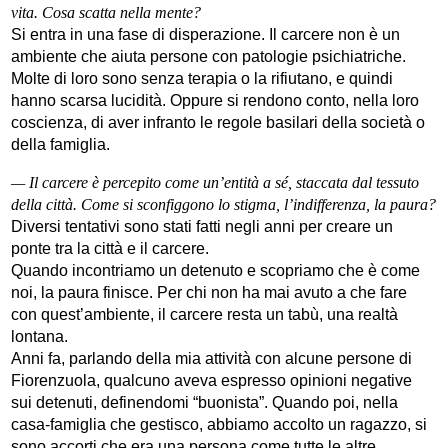
vita. Cosa scatta nella mente?
Si entra in una fase di disperazione. Il carcere non è un
ambiente che aiuta persone con patologie psichiatriche.
Molte di loro sono senza terapia o la rifiutano, e quindi
hanno scarsa lucidità. Oppure si rendono conto, nella loro
coscienza, di aver infranto le regole basilari della società o
della famiglia.
— Il carcere è percepito come un’entità a sé, staccata dal tessuto
della città. Come si sconfiggono lo stigma, l’indifferenza, la paura?
Diversi tentativi sono stati fatti negli anni per creare un
ponte tra la città e il carcere.
Quando incontriamo un detenuto e scopriamo che è come
noi, la paura finisce. Per chi non ha mai avuto a che fare
con quest’ambiente, il carcere resta un tabù, una realtà
lontana.
Anni fa, parlando della mia attività con alcune persone di
Fiorenzuola, qualcuno aveva espresso opinioni negative
sui detenuti, definendomi “buonista”. Quando poi, nella
casa-famiglia che gestisco, abbiamo accolto un ragazzo, si
sono accorti che era una persona come tutte le altre.