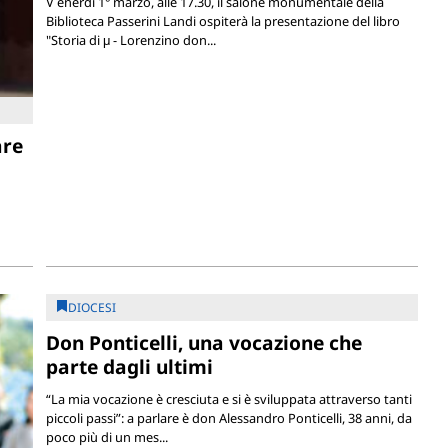
V enerdì 1° marzo, alle 17.30, il salone monumentale della
Biblioteca Passerini Landi ospiterà la presentazione del libro
"Storia di μ - Lorenzino don...
are
DIOCESI
Don Ponticelli, una vocazione che
parte dagli ultimi
“La mia vocazione è cresciuta e si è sviluppata attraverso tanti
piccoli passi”: a parlare è don Alessandro Ponticelli, 38 anni, da
poco più di un mes...