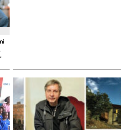
ni
a
al