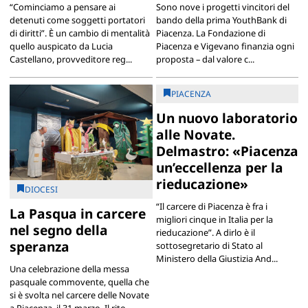
“Cominciamo a pensare ai
Sono nove i progetti vincitori del
detenuti come soggetti portatori
bando della prima YouthBank di
di diritti”. È un cambio di mentalità
Piacenza. La Fondazione di
quello auspicato da Lucia
Piacenza e Vigevano finanzia ogni
Castellano, provveditore reg...
proposta – dal valore c...
PIACENZA
Un nuovo laboratorio
alle Novate.
Delmastro: «Piacenza
un’eccellenza per la
rieducazione»
DIOCESI
“Il carcere di Piacenza è fra i
La Pasqua in carcere
migliori cinque in Italia per la
nel segno della
rieducazione”. A dirlo è il
speranza
sottosegretario di Stato al
Ministero della Giustizia And...
Una celebrazione della messa
pasquale commovente, quella che
si è svolta nel carcere delle Novate
a Piacenza, il 31 marzo. Il rito