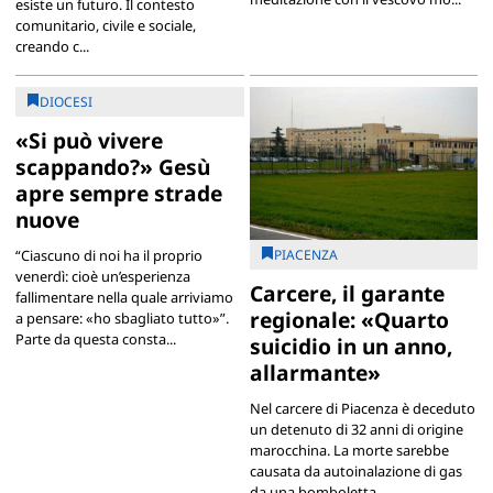
esiste un futuro. Il contesto
comunitario, civile e sociale,
creando c...
DIOCESI
«Si può vivere
scappando?» Gesù
apre sempre strade
nuove
PIACENZA
“Ciascuno di noi ha il proprio
venerdì: cioè un’esperienza
Carcere, il garante
fallimentare nella quale arriviamo
regionale: «Quarto
a pensare: «ho sbagliato tutto»”.
Parte da questa consta...
suicidio in un anno,
allarmante»
Nel carcere di Piacenza è deceduto
un detenuto di 32 anni di origine
marocchina. La morte sarebbe
causata da autoinalazione di gas
da una bomboletta. ...