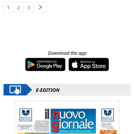
1
2
3
Download the app
E-EDITION