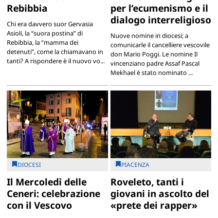
Rebibbia
per l’ecumenismo e il
dialogo interreligioso
Chi era davvero suor Gervasia
Asioli, la “suora postina” di
Nuove nomine in diocesi; a
Rebibbia, la “mamma dei
comunicarle il cancelliere vescovile
detenuti”, come la chiamavano in
don Mario Poggi. Le nomine Il
tanti? A rispondere è il nuovo vo...
vincenziano padre Assaf Pascal
Mekhael è stato nominato ...
DIOCESI
PIACENZA
Il Mercoledì delle
Roveleto, tanti i
Ceneri: celebrazione
giovani in ascolto del
con il Vescovo
«prete dei rapper»