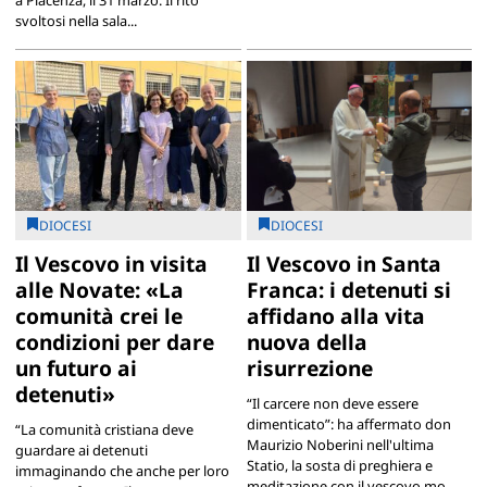
svoltosi nella sala...
DIOCESI
DIOCESI
Il Vescovo in visita
Il Vescovo in Santa
alle Novate: «La
Franca: i detenuti si
comunità crei le
affidano alla vita
condizioni per dare
nuova della
un futuro ai
risurrezione
detenuti»
“Il carcere non deve essere
dimenticato”: ha affermato don
“La comunità cristiana deve
Maurizio Noberini nell'ultima
guardare ai detenuti
Statio, la sosta di preghiera e
immaginando che anche per loro
meditazione con il vescovo mo...