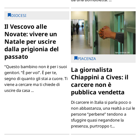
DIOCESI
Il Vescovo alle
Novate: vivere un
Natale per uscire
dalla prigionia del
passato
PIACENZA
“Questo bambino non è per i suoi
La giornalista
genitori. “È per voi”. È per te,
Chiappini a Cives: il
segno di quanto gli stai a cuore. Ti
carcere non è
viene a cercare ma ti chiede di
uscire da casa ...
pubblica vendetta
Di carcere in Italia si parla poco o
non abbastanza, una realtà a cui le
persone “perbene” tendono a
sfuggire quasi negandone la
presenza, purtroppo t...