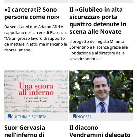
«I carcerati? Sono
Il «Giubileo in alta
persone come noi»
sicurezza» porta
quattro detenute in
Da sedici anni don Adamo Affri è
scena alle Novate
cappellano del carcere di Piacenza.
“C’è un grosso lavoro di supporto
Il progetto del regista Mimmo
da mettere in atto, ma mancano le
Sorrentino a Piacenza grazie alla
risorse umane...
Fondazione e al direttore della
casa circondariale
CULTURA E SOCIETÀ
DIOCESI
Suor Gervasia
Il diacono
nell’inferno di
Vendramini delegato