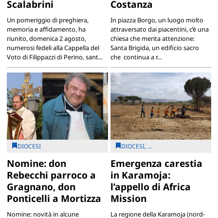
Scalabrini
Costanza
Un pomeriggio di preghiera,
In piazza Borgo, un luogo molto
memoria e affidamento, ha
attraversato dai piacentini, c’è una
riunito, domenica 2 agosto,
chiesa che merita attenzione:
numerosi fedeli alla Cappella del
Santa Brigida, un edificio sacro
Voto di Filippazzi di Perino, sant...
che continua a r...
DIOCESI
DIOCESI, ...
Nomine: don
Emergenza carestia
Rebecchi parroco a
in Karamoja:
Gragnano, don
l’appello di Africa
Ponticelli a Mortizza
Mission
Nomine: novità in alcune
La regione della Karamoja (nord-