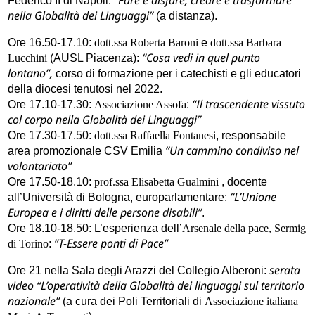
Federico II di Napoli:
nella Globalità dei Linguaggi”
(a distanza).
Ore 16.50-17.10:
dott.ssa Roberta Baroni
e
dott.ssa Barbara
“Cosa vedi in quel punto
Lucchini
(AUSL Piacenza):
lontano”,
corso di formazione per i catechisti e gli educatori
della diocesi tenutosi nel 2022.
“Il trascendente vissuto
Ore 17.10-17.30:
Associazione Assofa
:
col corpo nella Globalità dei Linguaggi”
Ore 17.30-17.50:
dott.ssa Raffaella Fontanesi
, responsabile
“Un cammino condiviso nel
area promozionale CSV Emilia
volontariato”
Ore 17.50-18.10:
prof.ssa Elisabetta Gualmini
, docente
“L’Unione
all’Università di Bologna, europarlamentare:
Europea e i diritti delle persone disabili”
.
Ore 18.10-18.50: L’esperienza dell’
Arsenale della pace, Sermig
“T-Essere ponti di Pace”
di Torino
:
serata
Ore 21 nella
Sala degli Arazzi del Collegio Alberoni:
video “L’operatività della Globalità dei linguaggi sul territorio
nazionale”
(a cura dei Poli Territoriali di
Associazione italiana