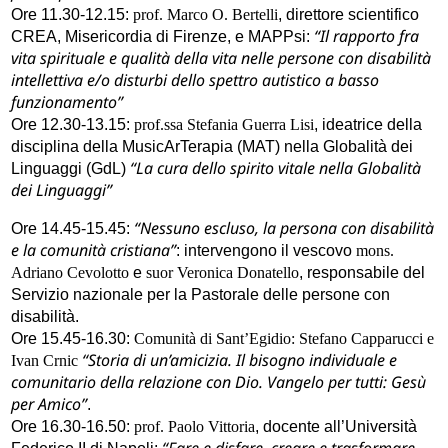
Ore 11.30-12.15:
prof. Marco O. Bertelli
, direttore scientifico
“Il rapporto fra
CREA, Misericordia di Firenze, e MAPPsi:
vita spirituale e qualità della vita nelle persone con disabilità
intellettiva e/o disturbi dello spettro autistico a basso
funzionamento”
Ore 12.30-13.15:
prof.ssa Stefania Guerra Lisi
, ideatrice della
disciplina della MusicArTerapia (MAT) nella Globalità dei
“La cura dello spirito vitale nella Globalità
Linguaggi (GdL)
dei Linguaggi”
“Nessuno escluso, la persona con disabilità
Ore 14.45-15.45:
e la comunità cristiana”
: intervengono il vescovo
mons.
Adriano Cevolotto
e
suor Veronica Donatello
, responsabile del
Servizio nazionale per la Pastorale delle persone con
disabilità.
Ore 15.45-16.30:
Comunità di Sant’Egidio: Stefano Capparucci e
“Storia di un’amicizia. Il bisogno individuale e
Ivan Crnic
comunitario della relazione con Dio. Vangelo per tutti: Gesù
per Amico”
.
Ore 16.30-16.50:
prof. Paolo Vittoria
, docente all’Università
“Fare e disfare, creare e trasformare