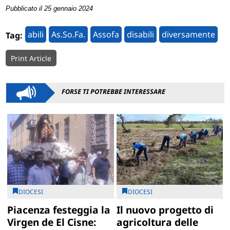
Pubblicato il 25 gennaio 2024
abili
As.So.Fa.
Assofa
disabili
diversamente
Tag:
Print Article
FORSE TI POTREBBE INTERESSARE
DIOCESI
DIOCESI
Piacenza festeggia la
Il nuovo progetto di
Virgen de El Cisne:
agricoltura delle