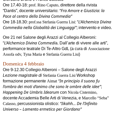
Ore 17.40-18:
prof. Rino Caputo
, direttore della rivista
“Fra Amore e Giustizia: la
“Dantis”, docente universitario:
Pace al centro della Divina Commedia”
L’Alchemica Divina
Ore 18-18
.30
:
prof.ssa Stefania Guerra Lisi
: “
Commedia nella Globalità dei Linguaggi”
; intervento e video.
Ore 21 nel Salone degli Arazzi al Collegio Alberoni:
L’Alchemica Divina Commedi
“
a
. Dall’arte di vivere alle arti”,
performance teatrale Di Te-Altro GdL
(a cura di
Associazione
Assofa odv, Tyna Maria
e
Stefania Guerra Lisi
)
Domenica 4 febbraio
Ore 9-12.30 Collegio Alberoni – Salone degli Arazzi
Lezione magistrale di
Stefania Guerra Lisi
Workshop
“In principio il suono fu
formazione permanente
Aimat
l’ombra dei moti d’animo che sono le ombre delle idee”
;
Happening De Umbris Idearum
con
Nicola Cisternino
,
docente Accademia Belle Arti di Venezia, e
Marcello “Seba”
“Iikahh… De l’Infinito
Calasso
, percussionista olistico:
Universo – Lamento ermetico per Giordano”