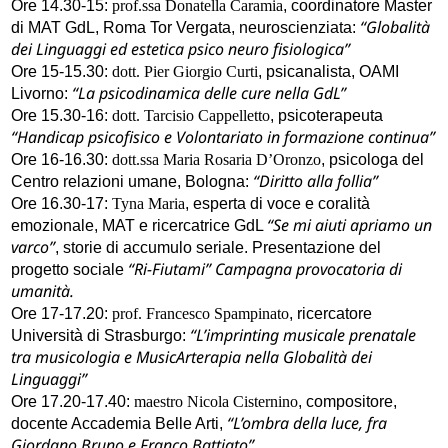
Ore 14.30-15:
prof.ssa Donatella Caramia
, coordinatore Master
“Globalità
di MAT GdL, Roma Tor Vergata, neuroscienziata:
dei Linguaggi ed estetica psico neuro fisiologica”
Ore 15-15.30:
dott. Pier Giorgio Curti
, psicanalista, OAMI
“La psicodinamica delle cure nella GdL”
Livorno:
Ore 15.30-16:
dott. Tarcisio Cappelletto
, psicoterapeuta
“Handicap psicofisico e Volontariato in formazione continua”
Ore 16-16.30:
dott.ssa Maria Rosaria D’Oronzo
, psicologa del
“Diritto alla follia”
Centro relazioni umane, Bologna:
Ore 16.30-17:
Tyna Maria
, esperta di voce e coralità
“Se mi aiuti apriamo un
emozionale, MAT e ricercatrice GdL
varco”
, storie di accumulo seriale. Presentazione del
“Ri-Fiutami” Campagna provocatoria di
progetto sociale
umanità.
Ore 17-17.20:
prof. Francesco Spampinato
, ricercatore
“L’imprinting musicale prenatale
Università di Strasburgo:
tra musicologia e MusicArterapia nella Globalità dei
Linguaggi”
Ore 17.20-17.40:
maestro Nicola Cisternino
, compositore,
“L’ombra della luce, fra
docente Accademia Belle Arti,
Giordano Bruno e Franco Battiato”