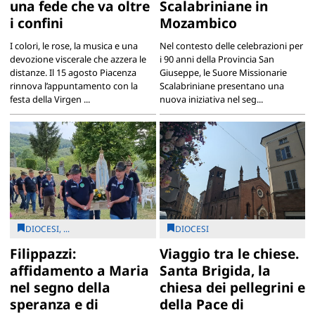
una fede che va oltre
Scalabriniane in
i confini
Mozambico
I colori, le rose, la musica e una
Nel contesto delle celebrazioni per
devozione viscerale che azzera le
i 90 anni della Provincia San
distanze. Il 15 agosto Piacenza
Giuseppe, le Suore Missionarie
rinnova l’appuntamento con la
Scalabriniane presentano una
festa della Virgen ...
nuova iniziativa nel seg...
DIOCESI, ...
DIOCESI
Filippazzi:
Viaggio tra le chiese.
affidamento a Maria
Santa Brigida, la
nel segno della
chiesa dei pellegrini e
speranza e di
della Pace di