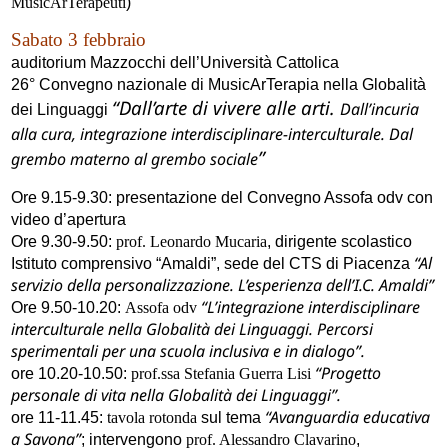
MusicArTerapeuti
)
Sabato 3 febbraio
auditorium Mazzocchi dell’Università Cattolica
26° Convegno nazionale di MusicArTerapia nella Globalità
“Dall’arte di vivere alle arti.
Dall’incuria
dei Linguaggi
alla cura, integrazione interdisciplinare-interculturale. Dal
”
grembo materno al grembo sociale
Ore 9.15-9.30: presentazione del Convegno Assofa odv con
video d’apertura
Ore 9.30-9.50:
prof. Leonardo Mucaria
, dirigente scolastico
“Al
Istituto comprensivo “Amaldi”, sede del CTS di Piacenza
servizio della personalizzazione. L’esperienza dell’I.C. Amaldi”
“L’integrazione interdisciplinare
Ore 9.50-10.20:
Assofa odv
interculturale nella Globalità dei Linguaggi. Percorsi
sperimentali per una scuola inclusiva e in dialogo”.
“Progetto
ore 10.20-10.50:
prof.ssa Stefania Guerra Lisi
personale di vita nella Globalità dei Linguaggi”.
“Avanguardia educativa
ore 11-11.45:
tavola rotonda
sul tema
a Savona”
; intervengono
prof. Alessandro Clavarino
,