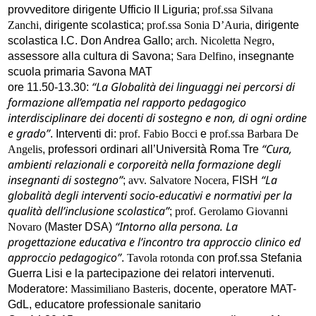
provveditore dirigente Ufficio II Liguria;
prof.ssa Silvana
Zanchi
, dirigente scolastica;
prof.ssa Sonia D’Auria
, dirigente
scolastica I.C. Don Andrea Gallo;
arch. Nicoletta Negro
,
assessore alla cultura di Savona;
Sara Delfino
, insegnante
scuola primaria Savona MAT
“La Globalità dei linguaggi nei percorsi di
ore 11.50-13.30:
formazione all’empatia nel rapporto pedagogico
interdisciplinare dei docenti di sostegno e non, di ogni ordine
e grado”
. Interventi di:
prof. Fabio Bocci
e
prof.ssa Barbara De
“Cura,
Angelis
, professori ordinari all’Università Roma Tre
ambienti relazionali e corporeità nella formazione degli
insegnanti di sostegno”
“La
;
avv. Salvatore Nocera,
FISH
globalità degli interventi socio-educativi e normativi per la
qualità dell’inclusione scolastica”
;
prof. Gerolamo Giovanni
“Intorno alla persona. La
Novaro
(Master DSA)
progettazione educativa e l’incontro tra approccio clinico ed
approccio pedagogico”
.
Tavola rotonda
con prof.ssa Stefania
Guerra Lisi e la partecipazione dei relatori intervenuti.
Moderatore:
Massimiliano Basteris
, docente, operatore MAT-
GdL, educatore professionale sanitario