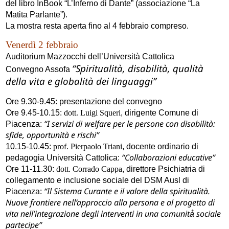
del libro InBook “L’Inferno di Dante” (associazione “La
Matita Parlante”).
La mostra resta aperta fino al 4 febbraio compreso.
Venerdì 2 febbraio
Auditorium Mazzocchi dell’Università Cattolica
“Spiritualità, disabilità, qualità
Convegno Assofa
della vita e globalità dei linguaggi”
Ore 9.30-9.45: presentazione del convegno
Ore 9.45-10.15:
dott. Luigi Squeri
, dirigente Comune di
“I servizi di welfare per le persone con disabilità:
Piacenza:
sfide, opportunità e rischi”
10.15-10.45:
prof. Pierpaolo Triani
, docente ordinario di
“Collaborazioni educative”
pedagogia Università Cattolica:
Ore 11-11.30:
dott.
Corrado
Cappa
, direttore Psichiatria di
collegamento e inclusione sociale del DSM Ausl di
“Il Sistema Curante e il valore della spiritualità.
Piacenza:
Nuove frontiere nell’approccio alla persona e al progetto di
vita nell’integrazione degli interventi in una comunità̀ sociale
partecipe”