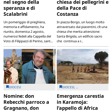
nel segno della
chiesa dei pellegrini e
speranza e di
della Pace di
Scalabrini
Costanza
Un pomeriggio di preghiera,
In piazza Borgo, un luogo molto
memoria e affidamento, ha
attraversato dai piacentini, c’è una
riunito, domenica 2 agosto,
chiesa che merita attenzione:
numerosi fedeli alla Cappella del
Santa Brigida, un edificio sacro
Voto di Filippazzi di Perino, sant...
che continua a r...
DIOCESI
DIOCESI, ...
Nomine: don
Emergenza carestia
Rebecchi parroco a
in Karamoja:
Gragnano, don
l’appello di Africa