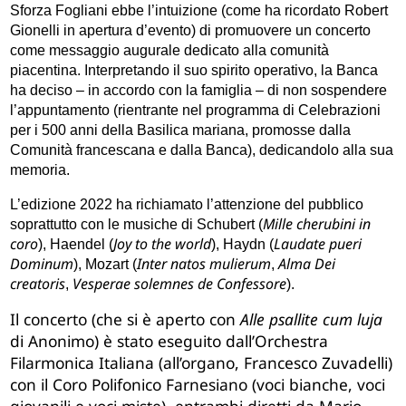
Sforza Fogliani ebbe l’intuizione (come ha ricordato Robert
Gionelli in apertura d’evento) di promuovere un concerto
come messaggio augurale dedicato alla comunità
piacentina. Interpretando il suo spirito operativo, la Banca
ha deciso – in accordo con la famiglia – di non sospendere
l’appuntamento (rientrante nel programma di Celebrazioni
per i 500 anni della Basilica mariana, promosse dalla
Comunità francescana e dalla Banca), dedicandolo alla sua
memoria.
L’edizione 2022 ha richiamato l’attenzione del pubblico
Mille cherubini in
soprattutto con le musiche di Schubert (
coro
Joy to the world
Laudate pueri
), Haendel (
), Haydn (
Dominum
Inter natos mulierum
Alma Dei
), Mozart (
,
creatoris
Vesperae solemnes de Confessore
,
).
Il concerto (che si è aperto con
Alle psallite cum luja
di Anonimo
) è stato eseguito dall’
Orchestra
Filarmonica Italiana (all’organo, Francesco Zuvadelli)
con il Coro Polifonico Farnesiano
(voci bianche, voci