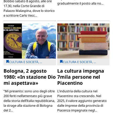
Bobbio sabato 8 agosto, alle ore
gradualmente il posto alla no...
17.30, nella Corte Grande di
Palazzo Malaspina, dove lo storico
e scrittore Carlo Vecc...
CULTURA E SOCIETÀ, ...
CULTURA E SOCIETÀ, ...
Bologna, 2 agosto
La cultura impegna
1980: «In stazione Dio
7mila persone nel
mi aspettava»
Piacentino
“Mi presento: sono uno degli oltre
L'industria della cultura nel
200 feriti nell’attentato più grave
Piacentino sta crescendo. Nel
della storia dell’Italia repubblicana,
2025, il valore aggiunto generato
la strage alla stazione di Bologna
dalle imprese della provincia di
del 2...
Piacenza impegnate negl...