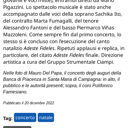
giovanili e voci miste), entrambi diretti da Mario
Pigazzini
. Lo spettacolo musicale è stato anche
accompagnato dalle voci della soprano
Sachika Ito,
del contralto Marta Fumagalli, del tenore
Alessandro Fantoni e del basso Piermarco Viñas
Mazzoleni. Come sempre fin dal primo concerto, lo
stesso si è concluso con l’esecuzione del canto
natalizio
Adeste Fideles
. Ripetuti applausi e replica, in
particolare, del citato
Adeste Fideles
finale. Direzione
artistica a cura del Gruppo Strumentale Ciampi.
Nelle foto di Mauro Del Papa, il concerto degli auguri della
Banca di Piacenza in Santa Maria di Campagna: in alto, il
pubblico e le autorità presenti; sopra, il coro Polifonico
Farnesiano.
Pubblicato il 20 dicembre 2022
concerto
natale
Tag: