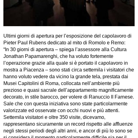
Ultimi giorni di apertura per l’esposizione del capolavoro di
Pieter Paul Rubens dedicato al mito di Romolo e Remo:
“In 30 giorni di apertura – spiega l’assessore alla Cultura
Jonathan Papamarenghi, che ha voluto fortemente
l’operazione grazie alla quale si è portato il capolavoro in
mostra a Piacenza – sono stati circa settemila i visitatori che
hanno voluto vedere da vicino la grande tela, prestata dai
Musei Capitolini di Roma, collocata nell’ambiente più
prezioso e quasi sacrale dell’appartamento magnificamente
decorato, in stile barocco, per volere di Ranuccio II Farnese.
Sale che con questa iniziativa sono state particolarmente
valorizzate ed osservate con occhi nuovi e più attenti.
Settemila visitatori e oltre 350 visite, dicevamo,
rappresentano sicuramente un record rispetto alle affluenze
negli stessi periodi degli altri anni, e ancor di più lo sono se
si considera il momento particolarmente difficile sia per il